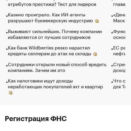
атрибутов престижа? Тест для лидеров
глава к
Казино проиграло. Как ИИ-агенты
«Деньги
разрушают букмекерскую индустрию
Маск в 
Выживают сильнейших. Почему компании
Функции
избавляются от лучших сотрудников
основ э
Как банк Wildberries резко нарастил
ЕС раз
кредиты селлерам до атак на склады
нефти —
Сотрудники открыли новый способ вредить
Стресс 
компаниям. Зачем им это
доходов
Как налоговики ищут доходы
Что обв
неработающих покупателей яхт и квартир
для Tel
Регистрация ФНС