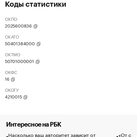
Коды статистики
ОКПО
2025600836
ОКАТО
50401384000
ОКТМО
50701000001
ОКФС
16
ОКОГУ
4210015
Интересное на РБК
Насколько ваш авторитет зависит от
«От спо