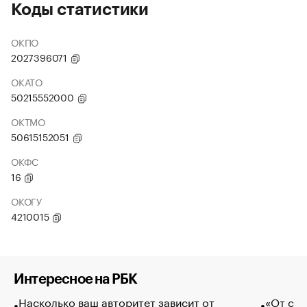
Коды статистики
ОКПО
2027396071
ОКАТО
50215552000
ОКТМО
50615152051
ОКФС
16
ОКОГУ
4210015
Интересное на РБК
Насколько ваш авторитет зависит от
«От спо