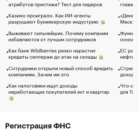
атрибутов престижа? Тест для лидеров
глава к
Казино проиграло. Как ИИ-агенты
«Деньги
разрушают букмекерскую индустрию
Маск в 
Выживают сильнейших. Почему компании
Функции
избавляются от лучших сотрудников
основ э
Как банк Wildberries резко нарастил
ЕС раз
кредиты селлерам до атак на склады
нефти —
Сотрудники открыли новый способ вредить
Стресс 
компаниям. Зачем им это
доходов
Как налоговики ищут доходы
Что обв
неработающих покупателей яхт и квартир
для Tel
Регистрация ФНС