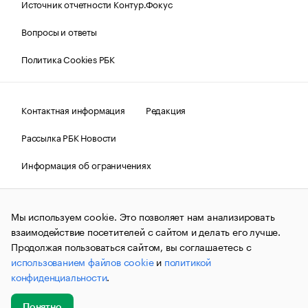
Источник отчетности Контур.Фокус
Вопросы и ответы
Политика Cookies РБК
Контактная информация
Редакция
Рассылка РБК Новости
Информация об ограничениях
Правовая информация
О соблюдении авторских прав
Мы используем cookie. Это позволяет нам анализировать
© АО «РОСБИЗНЕСКОНСАЛТИНГ»,
1995–2026.
Сообщения
и материалы информационного агентства «РБК»
взаимодействие посетителей с сайтом и делать его лучше.
(зарегистрировано Федеральной службой по надзору в сфере
Продолжая пользоваться сайтом, вы соглашаетесь с
связи, информационных технологий и массовых
использованием файлов cookie
и
политикой
коммуникаций (Роскомнадзор) 09.12.2015 за номером ИА
№ФС77-63848) сопровождаются пометкой «РБК». Отдельные
конфиденциальности
.
публикации могут содержать информацию,
не предназначенную для пользователей
до 18 лет.
companycardsfeedback@rbc.ru
Понятно