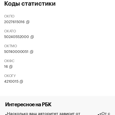
Коды статистики
ОКПО
2027615016
ОКАТО
50240552000
ОКТМО
50740000051
ОКФС
16
ОКОГУ
4210015
Интересное на РБК
Насколько ваш авторитет зависит от
«От спо