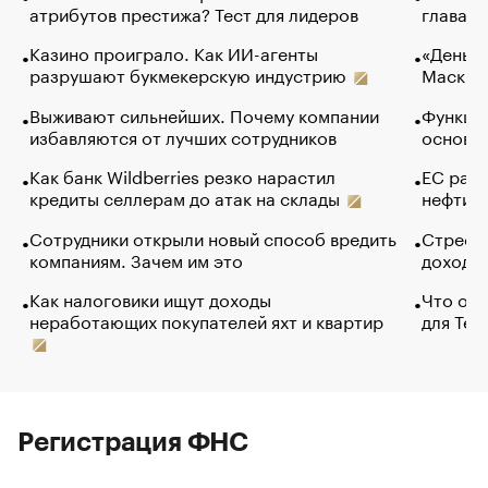
атрибутов престижа? Тест для лидеров
глава к
Казино проиграло. Как ИИ-агенты
«Деньги
разрушают букмекерскую индустрию
Маск в 
Выживают сильнейших. Почему компании
Функции
избавляются от лучших сотрудников
основ э
Как банк Wildberries резко нарастил
ЕС раз
кредиты селлерам до атак на склады
нефти —
Сотрудники открыли новый способ вредить
Стресс 
компаниям. Зачем им это
доходов
Как налоговики ищут доходы
Что обв
неработающих покупателей яхт и квартир
для Tel
Регистрация ФНС