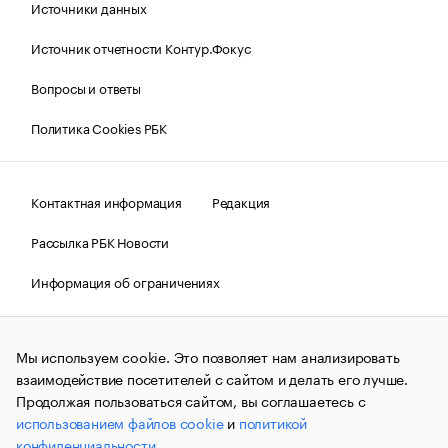
Источники данных
Источник отчетности Контур.Фокус
Вопросы и ответы
Политика Cookies РБК
Контактная информация
Редакция
Рассылка РБК Новости
Информация об ограничениях
Правовая информация
О соблюдении авторских прав
Мы используем cookie. Это позволяет нам анализировать
© АО «РОСБИЗНЕСКОНСАЛТИНГ»,
1995–2026.
Сообщения
и материалы информационного агентства «РБК»
взаимодействие посетителей с сайтом и делать его лучше.
(зарегистрировано Федеральной службой по надзору в сфере
Продолжая пользоваться сайтом, вы соглашаетесь с
связи, информационных технологий и массовых
использованием файлов cookie
и
политикой
коммуникаций (Роскомнадзор) 09.12.2015 за номером ИА
№ФС77-63848) сопровождаются пометкой «РБК». Отдельные
конфиденциальности
.