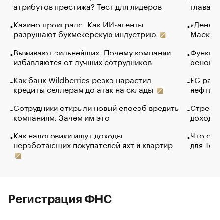
атрибутов престижа? Тест для лидеров
глава к
Казино проиграло. Как ИИ-агенты
«Деньги
разрушают букмекерскую индустрию
Маск в 
Выживают сильнейших. Почему компании
Функции
избавляются от лучших сотрудников
основ э
Как банк Wildberries резко нарастил
ЕС раз
кредиты селлерам до атак на склады
нефти —
Сотрудники открыли новый способ вредить
Стресс 
компаниям. Зачем им это
доходов
Как налоговики ищут доходы
Что обв
неработающих покупателей яхт и квартир
для Tel
Регистрация ФНС