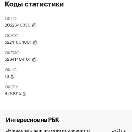
Коды статистики
ОКПО
2022640330
ОКАТО
52241804001
ОКТМО
52641404101
ОКФС
16
ОКОГУ
4210015
Интересное на РБК
Насколько ваш авторитет зависит от
«От спо