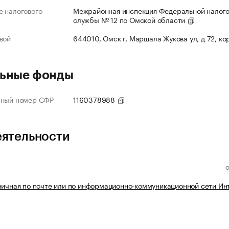
 налогового
Межрайонная инспекция Федеральной налог
службы № 12 по Омской области
вой
644010, Омск г, Маршала Жукова ул, д 72, ко
ьные фонды
нный номер СФР
1160378988
еятельности
ничная по почте или по информационно-коммуникационной сети Ин