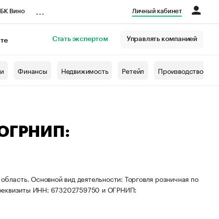
...
БК Вино
Личный кабинет
Стать экспертом
Управлять компанией
кте
азета
жи
Финансы
Недвижимость
Ретейл
Производство
 ОГРНИП:
область. Основной вид деятельности: Торговля розничная по
 реквизиты ИНН: 673202759750 и ОГРНИП: