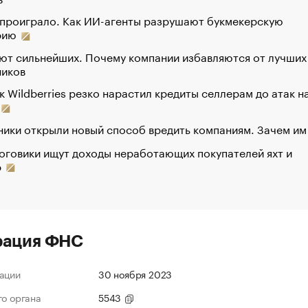
 проиграло. Как ИИ-агенты разрушают букмекерскую
рию
ют сильнейших. Почему компании избавляются от лучших
ников
к Wildberries резко нарастил кредиты селлерам до атак н
ики открыли новый способ вредить компаниям. Зачем им
оговики ищут доходы неработающих покупателей яхт и
р
рация ФНС
ации
30 ноября 2023
го органа
5543