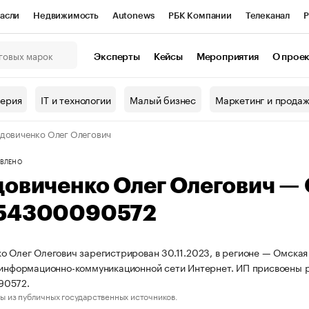
асли
Недвижимость
Autonews
РБК Компании
Телеканал
Р
К Курсы
РБК Life
Тренды
Визионеры
Национальные проекты
Эксперты
Кейсы
Мероприятия
О прое
онный клуб
Исследования
Кредитные рейтинги
Франшизы
Г
терия
IT и технологии
Малый бизнес
Маркетинг и прода
Проверка контрагентов
Политика
Экономика
Бизнес
довиченко Олег Олегович
ы
ВЛЕНО
довиченко Олег Олегович —
54300090572
о Олег Олегович зарегистрирован 30.11.2023, в регионе — Омская 
 информационно-коммуникационной сети Интернет. ИП присвоены
90572.
ы из публичных государственных источников.