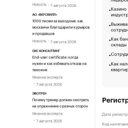
Новость
7 августа 2026
Казино
индуст
АО «ВКУСВИЛЛ»
1000 писем за выходные: как
Выжива
москвичи благодарили курьеров
сотруд
и продавцов
Как бан
Новость
7 августа 2026
склады
СКС КОНСАЛТИНГ
Сотрудн
End-user certificate: когда
Как нал
нужен и как избежать отказа на
кварти
таможне
Мнение эксперта
7 августа 2026
ЭВОТРЕН
Почему тренер должен смотреть
Регист
на упражнение с разных сторон
Мнение эксперта
Дата регистр
7 августа 2026
Код налогово