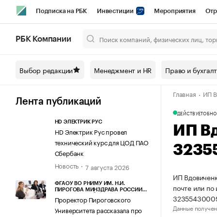
Подписка на РБК
Инвестиции
Мероприятия
Отр
Спорт
Школа управления РБК
РБК Образование
РБ
РБК Компании
Город
Стиль
Крипто
РБК Бизнес-среда
Дискусси
Выбор редакции
Менеджмент и HR
Право и бухгал
Спецпроекты СПб
Конференции СПб
Спецпроекты
Главная
ИП В
Технологии и медиа
Финансы
Рынок наличной валют
Лента публикаций
ДЕЙСТВУЕТ
ОБНО
HD ЭЛЕКТРИК РУС
ИП В
HD Электрик Рус провел
технический курс для ЦОД ПАО
3235
Сбербанк
Новость
7 августа 2026
ИП Вдовиченк
ФГАОУ ВО РНИМУ ИМ. Н.И.
почте или по
ПИРОГОВА МИНЗДРАВА РОССИИ
3235543000
(ПИРОГОВСКИЙ УНИВЕРСИТЕТ)
Проректор Пироговского
Данные получен
Университета рассказала про