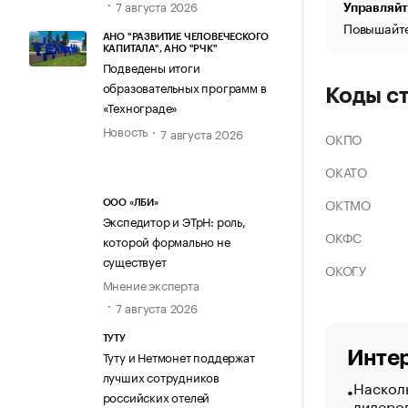
7 августа 2026
Управляйт
Повышайте
АНО "РАЗВИТИЕ ЧЕЛОВЕЧЕСКОГО
КАПИТАЛА", АНО "РЧК"
Подведены итоги
образовательных программ в
Коды с
«Технограде»
Новость
7 августа 2026
ОКПО
ОКАТО
ОКТМО
ООО «ЛБИ»
Экспедитор и ЭТрН: роль,
ОКФС
которой формально не
существует
ОКОГУ
Мнение эксперта
7 августа 2026
ТУТУ
Интер
Туту и Нетмонет поддержат
лучших сотрудников
Насколь
российских отелей
лидеро