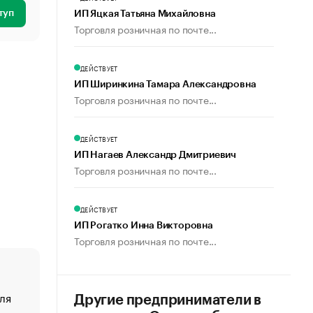
туп
ИП Яцкая Татьяна Михайловна
Торговля розничная по почте...
ДЕЙСТВУЕТ
ИП Ширинкина Тамара Александровна
Торговля розничная по почте...
ДЕЙСТВУЕТ
ИП Нагаев Александр Дмитриевич
Торговля розничная по почте...
ДЕЙСТВУЕТ
ИП Рогатко Инна Викторовна
Торговля розничная по почте...
ля
«От спорта тело стареет иначе». Как живет глава ко
Другие предприниматели в
создавшей GTA