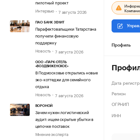
пилотный проект
Информац
Компания
Интервью
7 августа 2026
ПАО БАНК ЗЕНИТ
Управ
Парафехтовальщики Татарстана
получили финансовую
поддержку
Профиль
Новость
7 августа 2026
ООО «ПАРК-ОТЕЛЬ
Профи
«ВОЗДВИЖЕНСКОЕ»
В Подмосковье открылись новые
эко-коттеджи для семейного
Дата регистр
отдыха
Регион
Новость
7 августа 2026
ОГРНИП
ВОРОНОЙ
Зачем нужен логистический
ИНН
аудит: ищем скрытые убытки в
цепочке поставок
Мнение эксперта