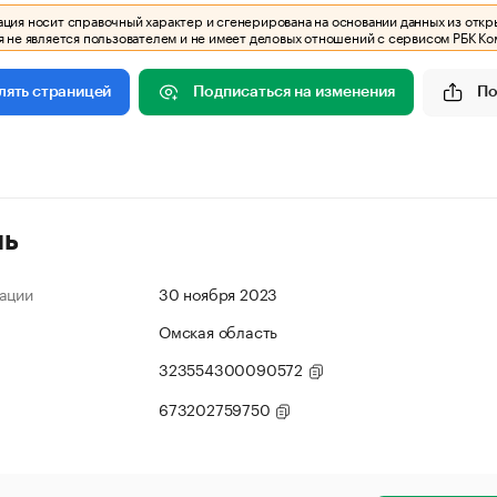
ия носит справочный характер и сгенерирована на основании данных из откр
 не является пользователем и не имеет деловых отношений с сервисом РБК Ко
Подписаться на изменения
По
лять страницей
ль
ации
30 ноября 2023
Омская область
323554300090572
673202759750