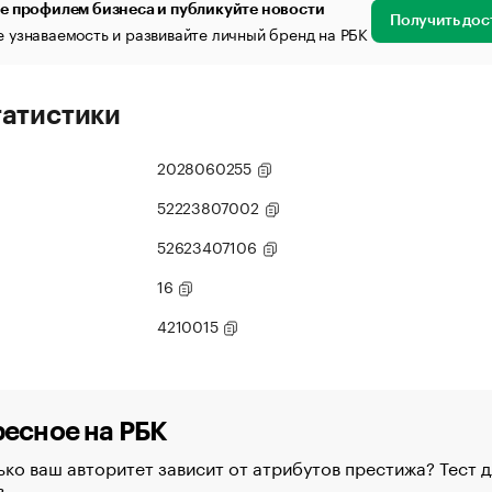
е профилем бизнеса и публикуйте новости
Получить дос
 узнаваемость и развивайте личный бренд на РБК
татистики
2028060255
52223807002
52623407106
16
4210015
есное на РБК
ко ваш авторитет зависит от атрибутов престижа? Тест д
в