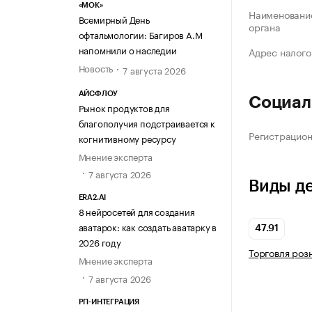
«МОК»
Наименование
Всемирный День
органа
офтальмологии: Багиров А.М
напомнили о наследии
Адрес налого
Новость
7 августа 2026
АЙСФЛОУ
Социал
Рынок продуктов для
благополучия подстраивается к
Регистрацио
когнитивному ресурсу
Мнение эксперта
7 августа 2026
Виды д
ERA2.AI
8 нейросетей для создания
аватарок: как создать аватарку в
47.91
2026 году
Торговля роз
Мнение эксперта
7 августа 2026
РП-ИНТЕГРАЦИЯ