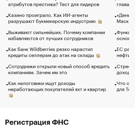
атрибутов престижа? Тест для лидеров
глава к
Казино проиграло. Как ИИ-агенты
«Деньги
разрушают букмекерскую индустрию
Маск в 
Выживают сильнейших. Почему компании
Функции
избавляются от лучших сотрудников
основ э
Как банк Wildberries резко нарастил
ЕС раз
кредиты селлерам до атак на склады
нефти —
Сотрудники открыли новый способ вредить
Стресс 
компаниям. Зачем им это
доходов
Как налоговики ищут доходы
Что обв
неработающих покупателей яхт и квартир
для Tel
Регистрация ФНС