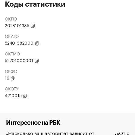
Коды статистики
ОКПО
2028101385
ОКАТО
52401382000
ОКТМО
52701000001
ОКФС
16
ОКОГУ
4210015
Интересное на РБК
Насколько ваш авторитет зависит от
«От спо