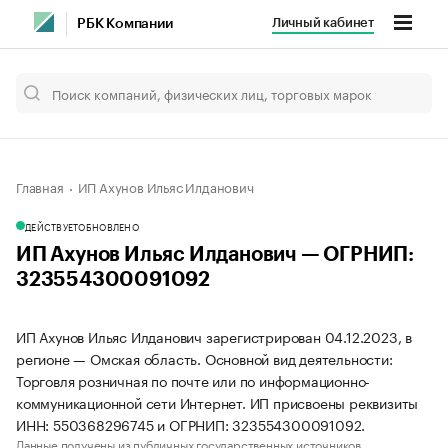
Личный кабинет
РБК Компании
Главная
ИП Ахунов Ильяс Илданович
ДЕЙСТВУЕТ
ОБНОВЛЕНО
ИП Ахунов Ильяс Илданович — ОГРНИП:
323554300091092
ИП Ахунов Ильяс Илданович зарегистрирован 04.12.2023, в
регионе — Омская область. Основной вид деятельности:
Торговля розничная по почте или по информационно-
коммуникационной сети Интернет. ИП присвоены реквизиты
ИНН: 550368296745 и ОГРНИП: 323554300091092.
Данные получены из публичных государственных источников.