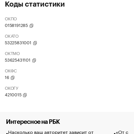
Коды статистики
ОКПО
0158191285
ОКАТО
53225831001
ОКТМО
53625431101
ОКФС
16
ОКОГУ
4210015
Интересное на РБК
Насколько ваш авторитет зависит от
«От спо