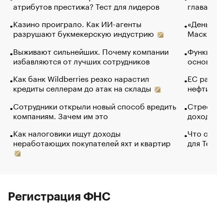
атрибутов престижа? Тест для лидеров
глава к
Казино проиграло. Как ИИ-агенты
«Деньги
разрушают букмекерскую индустрию
Маск в 
Выживают сильнейших. Почему компании
Функции
избавляются от лучших сотрудников
основ э
Как банк Wildberries резко нарастил
ЕС раз
кредиты селлерам до атак на склады
нефти —
Сотрудники открыли новый способ вредить
Стресс 
компаниям. Зачем им это
доходов
Как налоговики ищут доходы
Что обв
неработающих покупателей яхт и квартир
для Tel
Регистрация ФНС