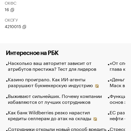
ОКФС
16
ОКОГУ
4210015
Интересное на РБК
Насколько ваш авторитет зависит от
«От спор
атрибутов престижа? Тест для лидеров
глава ко
Казино проиграло. Как ИИ-агенты
«Деньги б
разрушают букмекерскую индустрию
Маск в и
Выживают сильнейших. Почему компании
Функции 
избавляются от лучших сотрудников
основ эф
Как банк Wildberries резко нарастил
ЕС разре
кредиты селлерам до атак на склады
нефти — 
Сотрудники открыли новый способ вредить
Стресс о