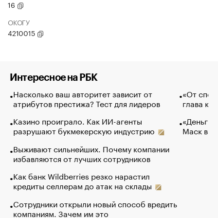
16
ОКОГУ
4210015
Интересное на РБК
Насколько ваш авторитет зависит от
«От спор
атрибутов престижа? Тест для лидеров
глава ко
Казино проиграло. Как ИИ-агенты
«Деньги б
разрушают букмекерскую индустрию
Маск в и
Выживают сильнейших. Почему компании
избавляются от лучших сотрудников
Как банк Wildberries резко нарастил
кредиты селлерам до атак на склады
Сотрудники открыли новый способ вредить
компаниям. Зачем им это