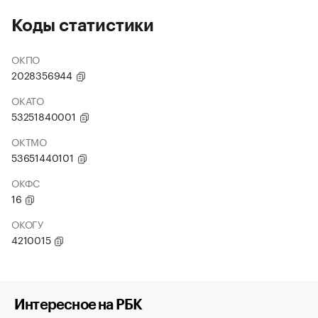
Коды статистики
ОКПО
2028356944
ОКАТО
53251840001
ОКТМО
53651440101
ОКФС
16
ОКОГУ
4210015
Интересное на РБК