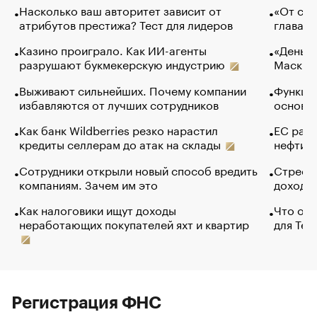
Насколько ваш авторитет зависит от
«От спо
атрибутов престижа? Тест для лидеров
глава к
Казино проиграло. Как ИИ-агенты
«Деньги
разрушают букмекерскую индустрию
Маск в 
Выживают сильнейших. Почему компании
Функции
избавляются от лучших сотрудников
основ э
Как банк Wildberries резко нарастил
ЕС раз
кредиты селлерам до атак на склады
нефти —
Сотрудники открыли новый способ вредить
Стресс 
компаниям. Зачем им это
доходов
Как налоговики ищут доходы
Что обв
неработающих покупателей яхт и квартир
для Tel
Регистрация ФНС