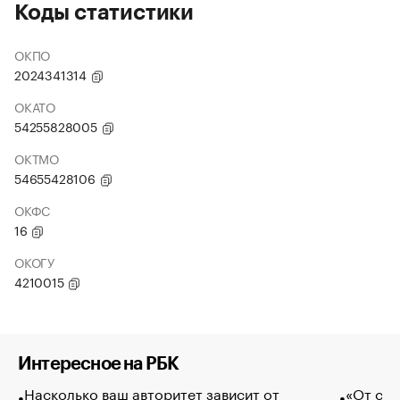
Коды статистики
ОКПО
2024341314
ОКАТО
54255828005
ОКТМО
54655428106
ОКФС
16
ОКОГУ
4210015
Интересное на РБК
Насколько ваш авторитет зависит от
«От спо