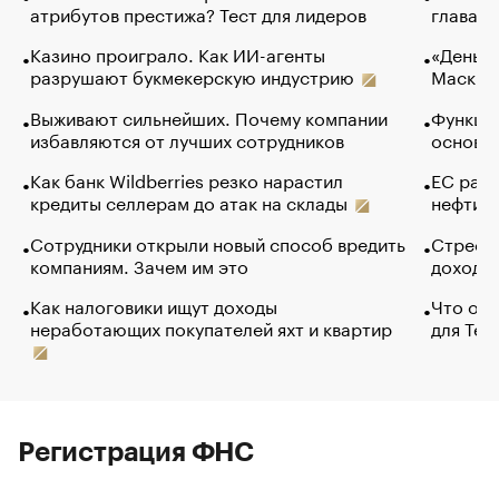
атрибутов престижа? Тест для лидеров
глава к
Казино проиграло. Как ИИ-агенты
«Деньги
разрушают букмекерскую индустрию
Маск в 
Выживают сильнейших. Почему компании
Функции
избавляются от лучших сотрудников
основ э
Как банк Wildberries резко нарастил
ЕС раз
кредиты селлерам до атак на склады
нефти —
Сотрудники открыли новый способ вредить
Стресс 
компаниям. Зачем им это
доходов
Как налоговики ищут доходы
Что обв
неработающих покупателей яхт и квартир
для Tel
Регистрация ФНС