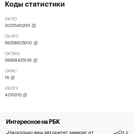
Коды статистики
ОКПО
2021540200
ОКАТО
56258825010
ОКТМО
56658425136
ОКФС
16
ОКОГУ
4210015
Интересное на РБК
Насколько ваш авторитет зависит от
«От спо