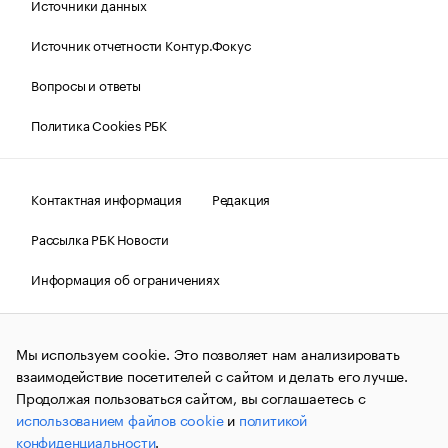
Источники данных
Источник отчетности Контур.Фокус
Вопросы и ответы
Политика Cookies РБК
Контактная информация
Редакция
Рассылка РБК Новости
Информация об ограничениях
Правовая информация
О соблюдении авторских прав
Мы используем cookie. Это позволяет нам анализировать
© АО «РОСБИЗНЕСКОНСАЛТИНГ»,
1995–2026.
Сообщения
и материалы информационного агентства «РБК»
взаимодействие посетителей с сайтом и делать его лучше.
(зарегистрировано Федеральной службой по надзору в сфере
Продолжая пользоваться сайтом, вы соглашаетесь с
связи, информационных технологий и массовых
использованием файлов cookie
и
политикой
коммуникаций (Роскомнадзор) 09.12.2015 за номером ИА
№ФС77-63848) сопровождаются пометкой «РБК». Отдельные
конфиденциальности
.