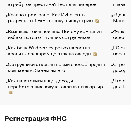
атрибутов престижа? Тест для лидеров
глава к
Казино проиграло. Как ИИ-агенты
«Деньги
разрушают букмекерскую индустрию
Маск в 
Выживают сильнейших. Почему компании
Функции
избавляются от лучших сотрудников
основ э
Как банк Wildberries резко нарастил
ЕС раз
кредиты селлерам до атак на склады
нефти —
Сотрудники открыли новый способ вредить
Стресс 
компаниям. Зачем им это
доходов
Как налоговики ищут доходы
Что обв
неработающих покупателей яхт и квартир
для Tel
Регистрация ФНС