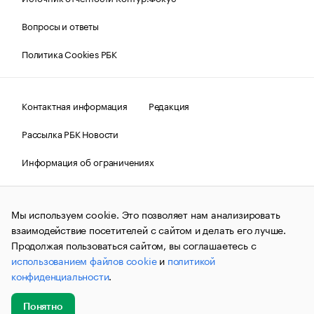
Вопросы и ответы
Политика Cookies РБК
Контактная информация
Редакция
Рассылка РБК Новости
Информация об ограничениях
Правовая информация
О соблюдении авторских прав
Мы используем cookie. Это позволяет нам анализировать
© АО «РОСБИЗНЕСКОНСАЛТИНГ»,
1995–2026.
Сообщения
и материалы информационного агентства «РБК»
взаимодействие посетителей с сайтом и делать его лучше.
(зарегистрировано Федеральной службой по надзору в сфере
Продолжая пользоваться сайтом, вы соглашаетесь с
связи, информационных технологий и массовых
использованием файлов cookie
и
политикой
коммуникаций (Роскомнадзор) 09.12.2015 за номером ИА
№ФС77-63848) сопровождаются пометкой «РБК». Отдельные
конфиденциальности
.
публикации могут содержать информацию,
не предназначенную для пользователей
до 18 лет.
companycardsfeedback@rbc.ru
Понятно