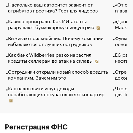
Насколько ваш авторитет зависит от
«От спо
атрибутов престижа? Тест для лидеров
глава к
Казино проиграло. Как ИИ-агенты
«Деньги
разрушают букмекерскую индустрию
Маск в 
Выживают сильнейших. Почему компании
Функции
избавляются от лучших сотрудников
основ э
Как банк Wildberries резко нарастил
ЕС раз
кредиты селлерам до атак на склады
нефти —
Сотрудники открыли новый способ вредить
Стресс 
компаниям. Зачем им это
доходов
Как налоговики ищут доходы
Что обв
неработающих покупателей яхт и квартир
для Tel
Регистрация ФНС