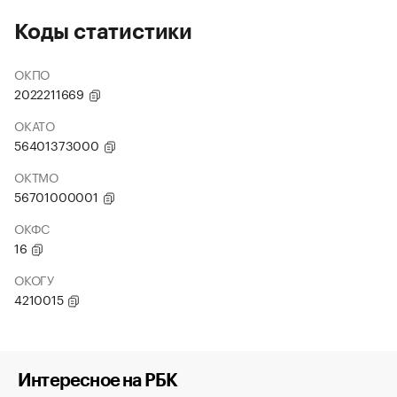
Коды статистики
ОКПО
2022211669
ОКАТО
56401373000
ОКТМО
56701000001
ОКФС
16
ОКОГУ
4210015
Интересное на РБК