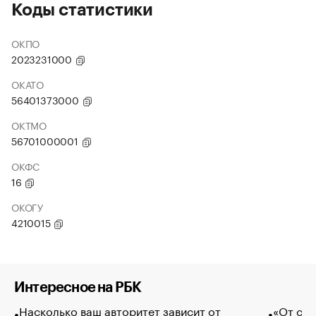
Коды статистики
ОКПО
2023231000
ОКАТО
56401373000
ОКТМО
56701000001
ОКФС
16
ОКОГУ
4210015
Интересное на РБК
Насколько ваш авторитет зависит от
«От спо