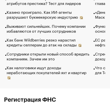
атрибутов престижа? Тест для лидеров
глава к
Казино проиграло. Как ИИ-агенты
«Деньги
разрушают букмекерскую индустрию
Маск в 
Выживают сильнейших. Почему компании
Функции
избавляются от лучших сотрудников
основ э
Как банк Wildberries резко нарастил
ЕС раз
кредиты селлерам до атак на склады
нефти —
Сотрудники открыли новый способ вредить
Стресс 
компаниям. Зачем им это
доходов
Как налоговики ищут доходы
Что обв
неработающих покупателей яхт и квартир
для Tel
Регистрация ФНС