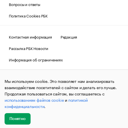
Вопросы и ответы
Политика Cookies РБК
Контактная информация
Редакция
Рассылка РБК Новости
Информация об ограничениях
Правовая информация
О соблюдении авторских прав
Мы используем cookie. Это позволяет нам анализировать
© АО «РОСБИЗНЕСКОНСАЛТИНГ»,
1995–2026.
Сообщения
и материалы информационного агентства «РБК»
взаимодействие посетителей с сайтом и делать его лучше.
(зарегистрировано Федеральной службой по надзору в сфере
Продолжая пользоваться сайтом, вы соглашаетесь с
связи, информационных технологий и массовых
использованием файлов cookie
и
политикой
коммуникаций (Роскомнадзор) 09.12.2015 за номером ИА
№ФС77-63848) сопровождаются пометкой «РБК». Отдельные
конфиденциальности
.
публикации могут содержать информацию,
не предназначенную для пользователей
до 18 лет.
companycardsfeedback@rbc.ru
Понятно
Добавить