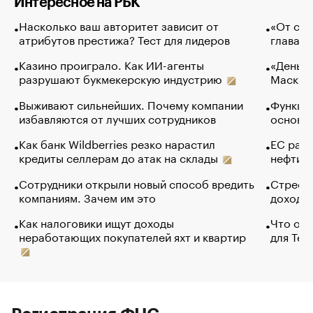
Интересное на РБК
Насколько ваш авторитет зависит от
«От спо
атрибутов престижа? Тест для лидеров
глава к
Казино проиграло. Как ИИ-агенты
«Деньги
разрушают букмекерскую индустрию
Маск в 
Выживают сильнейших. Почему компании
Функции
избавляются от лучших сотрудников
основ э
Как банк Wildberries резко нарастил
ЕС раз
кредиты селлерам до атак на склады
нефти —
Сотрудники открыли новый способ вредить
Стресс 
компаниям. Зачем им это
доходов
Как налоговики ищут доходы
Что обв
неработающих покупателей яхт и квартир
для Tel