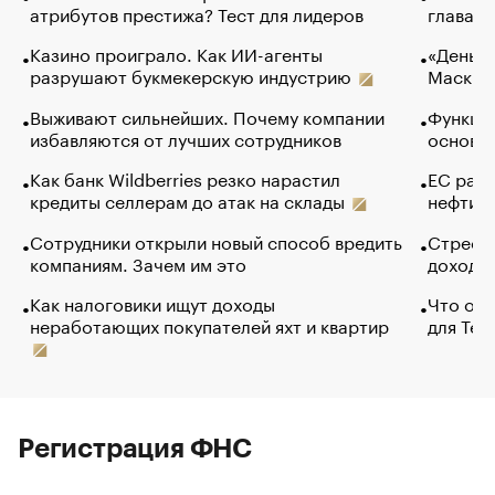
атрибутов престижа? Тест для лидеров
глава к
Казино проиграло. Как ИИ-агенты
«Деньги
разрушают букмекерскую индустрию
Маск в 
Выживают сильнейших. Почему компании
Функции
избавляются от лучших сотрудников
основ э
Как банк Wildberries резко нарастил
ЕС раз
кредиты селлерам до атак на склады
нефти —
Сотрудники открыли новый способ вредить
Стресс 
компаниям. Зачем им это
доходов
Как налоговики ищут доходы
Что обв
неработающих покупателей яхт и квартир
для Tel
Регистрация ФНС