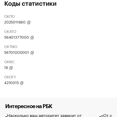
Коды статистики
ОКПО
2025011660
ОКАТО
56401377000
ОКТМО
56701000001
ОКФС
16
ОКОГУ
4210015
Интересное на РБК
Насколько ваш авторитет зависит от
«От спо