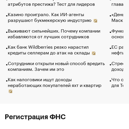
атрибутов престижа? Тест для лидеров
глава к
Казино проиграло. Как ИИ-агенты
«Деньги
разрушают букмекерскую индустрию
Маск в 
Выживают сильнейших. Почему компании
Функции
избавляются от лучших сотрудников
основ э
Как банк Wildberries резко нарастил
ЕС раз
кредиты селлерам до атак на склады
нефти —
Сотрудники открыли новый способ вредить
Стресс 
компаниям. Зачем им это
доходов
Как налоговики ищут доходы
Что обв
неработающих покупателей яхт и квартир
для Tel
Регистрация ФНС