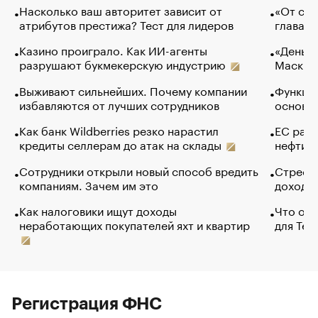
Насколько ваш авторитет зависит от
«От спо
атрибутов престижа? Тест для лидеров
глава к
Казино проиграло. Как ИИ-агенты
«Деньги
разрушают букмекерскую индустрию
Маск в 
Выживают сильнейших. Почему компании
Функции
избавляются от лучших сотрудников
основ э
Как банк Wildberries резко нарастил
ЕС раз
кредиты селлерам до атак на склады
нефти —
Сотрудники открыли новый способ вредить
Стресс 
компаниям. Зачем им это
доходов
Как налоговики ищут доходы
Что обв
неработающих покупателей яхт и квартир
для Tel
Регистрация ФНС