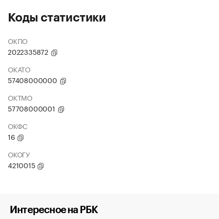
Коды статистики
ОКПО
2022335872
ОКАТО
57408000000
ОКТМО
57708000001
ОКФС
16
ОКОГУ
4210015
Интересное на РБК