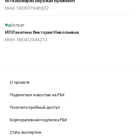
ИП Кишмирян Варужан Врежевич
ИНН: 590507948932
ДЕЙСТВУЕТ
ИП Ракитина Виктория Николаевна
ИНН: 590412594273
О проекте
Поделиться новостью на РБК
Получить пробный доступ
Корпоративная подписка РБК
Стать экспертом