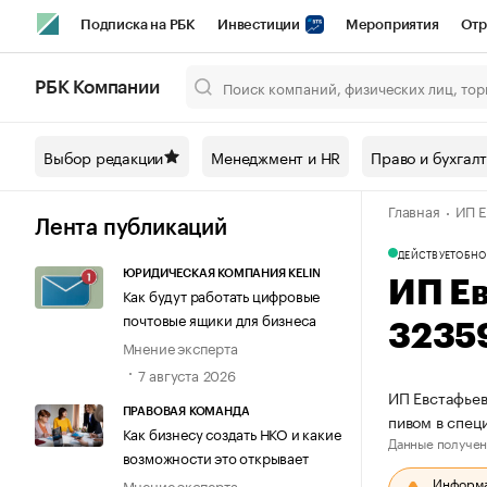
Подписка на РБК
Инвестиции
Мероприятия
Отр
Спорт
Школа управления РБК
РБК Образование
РБ
РБК Компании
Город
Стиль
Крипто
РБК Бизнес-среда
Дискусси
Выбор редакции
Менеджмент и HR
Право и бухгал
Спецпроекты СПб
Конференции СПб
Спецпроекты
Главная
ИП Е
Технологии и медиа
Финансы
Рынок наличной валют
Лента публикаций
ДЕЙСТВУЕТ
ОБНО
ЮРИДИЧЕСКАЯ КОМПАНИЯ KELIN
ИП Е
Как будут работать цифровые
почтовые ящики для бизнеса
3235
Мнение эксперта
7 августа 2026
ИП Евстафьев
ПРАВОВАЯ КОМАНДА
пивом в спец
Как бизнесу создать НКО и какие
Данные получен
возможности это открывает
Информац
Мнение эксперта