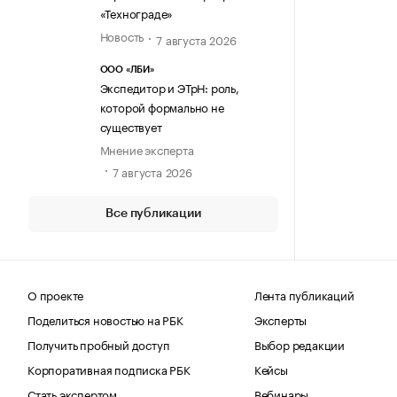
«Технограде»
Новость
7 августа 2026
ООО «ЛБИ»
Экспедитор и ЭТрН: роль,
которой формально не
существует
Мнение эксперта
7 августа 2026
Все публикации
О проекте
Лента публикаций
Поделиться новостью на РБК
Эксперты
Получить пробный доступ
Выбор редакции
Корпоративная подписка РБК
Кейсы
Стать экспертом
Вебинары