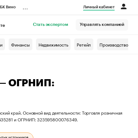
...
БК Вино
Личный кабинет
Стать экспертом
Управлять компанией
кте
азета
жи
Финансы
Недвижимость
Ретейл
Производство
 — ОГРНИП:
кий край. Основной вид деятельности: Торговля розничная
8535281 и ОГРНИП: 323595800076349.
ытых источников.