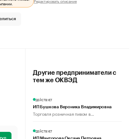
Редактировать описание
мпании.
елиться
Другие предприниматели с
тем же ОКВЭД
ДЕЙСТВУЕТ
ИП Бушкова Вероника Владимировна
Торговля розничная пивом в...
ДЕЙСТВУЕТ
туп
ИП Манторова Оксана Петровна