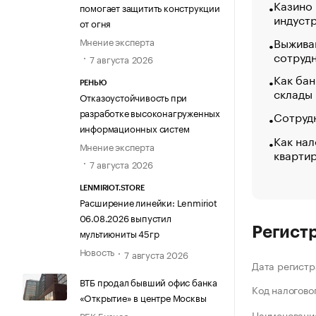
Казино
помогает защитить конструкции
индуст
от огня
Выжива
Мнение эксперта
сотруд
7 августа 2026
Как бан
РЕНЬЮ
склады
Отказоустойчивость при
разработке высоконагруженных
Сотрудн
информационных систем
Как нал
Мнение эксперта
кварти
7 августа 2026
LENMIRIOT.STORE
Расширение линейки: Lenmiriot
06.08.2026 выпустил
Регист
мультиюниты 45гр
Новость
7 августа 2026
Дата регистр
ВТБ продал бывший офис банка
Код налогово
«Открытие» в центре Москвы
Наименование
РБК Бизнес