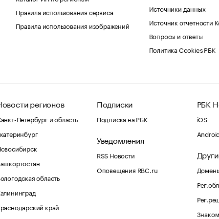
Источники данных
Правила использования сервиса
Источник отчетности 
Правила использования изображений
Вопросы и ответы
Политика Cookies РБК
Новости регионов
Подписки
РБК Н
анкт-Петербург и область
Подписка на РБК
iOS
катеринбург
Androi
Уведомления
Новосибирск
Други
RSS Новости
Башкортостан
Оповещения RBC.ru
Домены
ологодская область
Рег.об
Калининград
Рег.ре
раснодарский край
Знаком