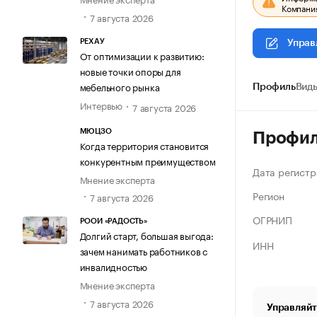
Компания
7 августа 2026
РЕХАУ
Управ
От оптимизации к развитию:
новые точки опоры для
мебельного рынка
Профиль
Виды
Интервью
7 августа 2026
МЮЦЗО
Профи
Когда территория становится
конкурентным преимуществом
Дата регистр
Мнение эксперта
Регион
7 августа 2026
ОГРНИП
РООИ «РАДОСТЬ»
Долгий старт, большая выгода:
ИНН
зачем нанимать работников с
инвалидностью
Мнение эксперта
7 августа 2026
Управляйт