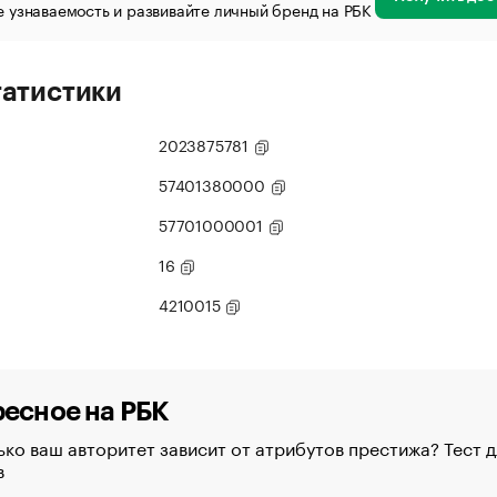
 узнаваемость и развивайте личный бренд на РБК
татистики
2023875781
57401380000
57701000001
16
4210015
есное на РБК
ко ваш авторитет зависит от атрибутов престижа? Тест д
в