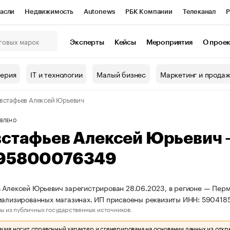
асли
Недвижимость
Autonews
РБК Компании
Телеканал
Р
К Курсы
РБК Life
Тренды
Визионеры
Национальные проекты
Эксперты
Кейсы
Мероприятия
О прое
онный клуб
Исследования
Кредитные рейтинги
Франшизы
Г
терия
IT и технологии
Малый бизнес
Маркетинг и прода
Проверка контрагентов
Политика
Экономика
Бизнес
встафьев Алексей Юрьевич
ы
ВЛЕНО
встафьев Алексей Юрьевич
95800076349
 Алексей Юрьевич зарегистрирован 28.06.2023, в регионе — Пермс
иализированных магазинах. ИП присвоены реквизиты ИНН: 59041
ы из публичных государственных источников.
ия носит справочный характер и сгенерирована на основании данных из откр