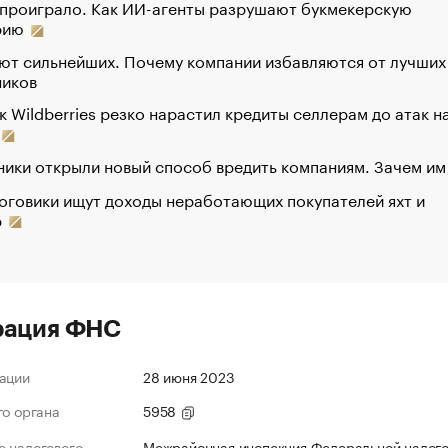
 проиграло. Как ИИ-агенты разрушают букмекерскую
рию
ют сильнейших. Почему компании избавляются от лучших
ников
к Wildberries резко нарастил кредиты селлерам до атак н
ики открыли новый способ вредить компаниям. Зачем им
оговики ищут доходы неработающих покупателей яхт и
р
рация ФНС
ации
28 июня 2023
го органа
5958
 налогового
Межрайонная инспекция Федеральной налог