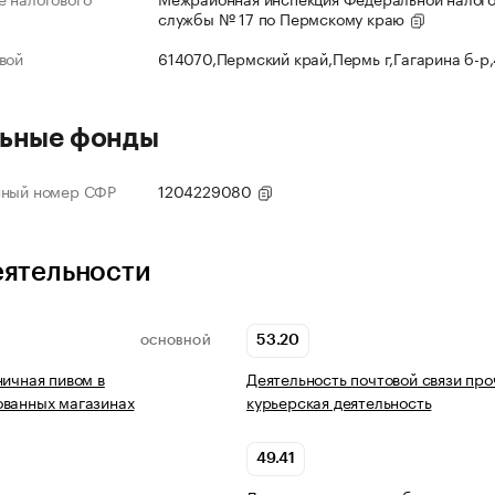
службы № 17 по Пермскому краю
вой
614070,Пермский край,Пермь г,Гагарина б-р
ьные фонды
нный номер СФР
1204229080
еятельности
53.20
ОСНОВНОЙ
ничная пивом в
Деятельность почтовой связи про
ованных магазинах
курьерская деятельность
49.41