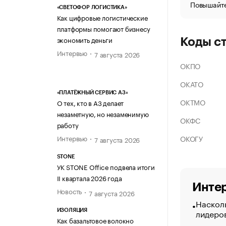
Повышайте
«СВЕТОФОР ЛОГИСТИКА»
Как цифровые логистические
платформы помогают бизнесу
экономить деньги
Коды с
Интервью
7 августа 2026
ОКПО
ОКАТО
«ПЛАТЁЖНЫЙ СЕРВИС А3»
ОКТМО
О тех, кто в А3 делает
незаметную, но незаменимую
ОКФС
работу
ОКОГУ
Интервью
7 августа 2026
STONE
УК STONE Office подвела итоги
II квартала 2026 года
Интер
Новость
7 августа 2026
Насколь
лидеро
ИЗОЛЯЦИЯ
Как базальтовое волокно