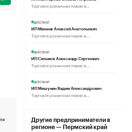
Торговля розничная пивом в...
ДЕЙСТВУЕТ
ИП Минеев Алексей Анатольевич
Торговля розничная пивом в...
ДЕЙСТВУЕТ
ИП Сяльмов Александр Сергеевич
Торговля розничная пивом в...
ДЕЙСТВУЕТ
ИП Мишунин Вадим Александрович
Торговля розничная пивом в...
ля
«От спорта тело стареет иначе». Как живет глава ко
Другие предприниматели в
создавшей GTA
регионе — Пермский край