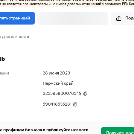
 не является пользователем и не имеет деловых отношений с сервисом РБК Ко
Под
лять страницей
 деятельности
ль
ации
28 июня 2023
Пермский край
323595800076349
590418535281
е профилем бизнеса и публикуйте новости
Получить дос