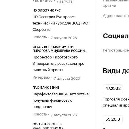
7 августа
органа
HD ЭЛЕКТРИК РУС
Адрес налого
HD Электрик Рус провел
технический курс для ЦОД ПАО
Сбербанк
Социал
Новость
7 августа 2026
ФГАОУ ВО РНИМУ ИМ. Н.И.
Регистрацио
ПИРОГОВА МИНЗДРАВА РОССИИ
(ПИРОГОВСКИЙ УНИВЕРСИТЕТ)
Проректор Пироговского
Университета рассказала про
пилотный проект
Виды д
Интервью
7 августа 2026
ПАО БАНК ЗЕНИТ
47.25.12
Парафехтовальщики Татарстана
Торговля роз
получили финансовую
специализир
поддержку
Новость
7 августа 2026
53.20.3
ООО «ПАРК-ОТЕЛЬ
«ВОЗДВИЖЕНСКОЕ»