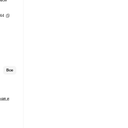
,44
Все
чая и