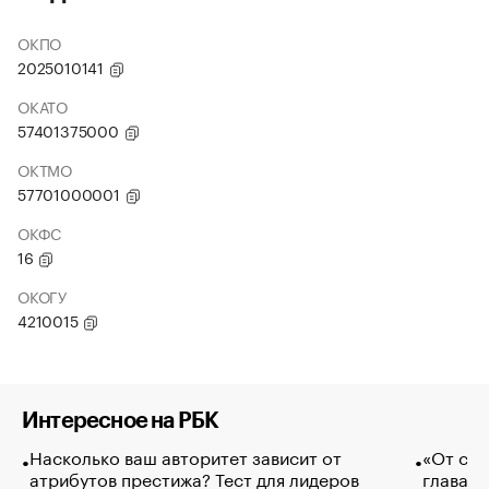
ОКПО
2025010141
ОКАТО
57401375000
ОКТМО
57701000001
ОКФС
16
ОКОГУ
4210015
Интересное на РБК
Насколько ваш авторитет зависит от
«От спо
атрибутов престижа? Тест для лидеров
глава к