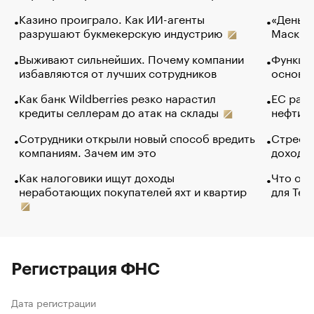
Казино проиграло. Как ИИ-агенты
«Деньги
разрушают букмекерскую индустрию
Маск в 
Выживают сильнейших. Почему компании
Функции
избавляются от лучших сотрудников
основ э
Как банк Wildberries резко нарастил
ЕС раз
кредиты селлерам до атак на склады
нефти —
Сотрудники открыли новый способ вредить
Стресс 
компаниям. Зачем им это
доходов
Как налоговики ищут доходы
Что обв
неработающих покупателей яхт и квартир
для Tel
Регистрация ФНС
Дата регистрации