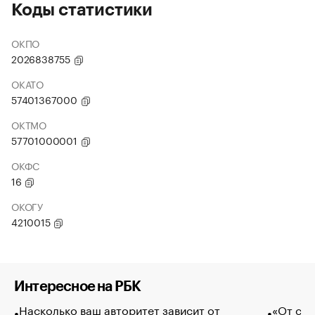
Коды статистики
ОКПО
2026838755
ОКАТО
57401367000
ОКТМО
57701000001
ОКФС
16
ОКОГУ
4210015
Интересное на РБК
Насколько ваш авторитет зависит от
«От спо