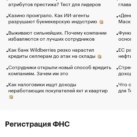
атрибутов престижа? Тест для лидеров
глава к
Казино проиграло. Как ИИ-агенты
«Деньги
разрушают букмекерскую индустрию
Маск в 
Выживают сильнейших. Почему компании
Функции
избавляются от лучших сотрудников
основ э
Как банк Wildberries резко нарастил
ЕС раз
кредиты селлерам до атак на склады
нефти —
Сотрудники открыли новый способ вредить
Стресс 
компаниям. Зачем им это
доходов
Как налоговики ищут доходы
Что обв
неработающих покупателей яхт и квартир
для Tel
Регистрация ФНС