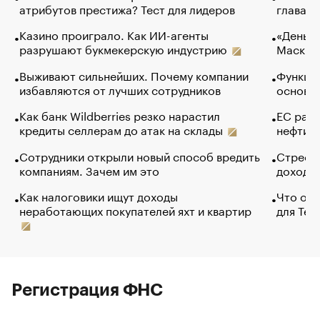
атрибутов престижа? Тест для лидеров
глава к
Казино проиграло. Как ИИ-агенты
«Деньги
разрушают букмекерскую индустрию
Маск в 
Выживают сильнейших. Почему компании
Функции
избавляются от лучших сотрудников
основ э
Как банк Wildberries резко нарастил
ЕС раз
кредиты селлерам до атак на склады
нефти —
Сотрудники открыли новый способ вредить
Стресс 
компаниям. Зачем им это
доходов
Как налоговики ищут доходы
Что обв
неработающих покупателей яхт и квартир
для Tel
Регистрация ФНС