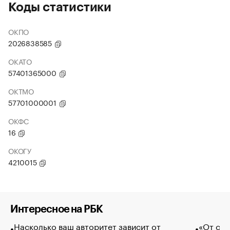
Коды статистики
ОКПО
2026838585
ОКАТО
57401365000
ОКТМО
57701000001
ОКФС
16
ОКОГУ
4210015
Интересное на РБК
Насколько ваш авторитет зависит от
«От спо