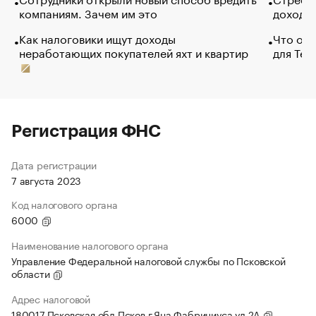
компаниям. Зачем им это
доходов
Как налоговики ищут доходы
Что обв
неработающих покупателей яхт и квартир
для Tel
Регистрация ФНС
Дата регистрации
7 августа 2023
Код налогового органа
6000
Наименование налогового органа
Управление Федеральной налоговой службы по Псковской
области
Адрес налоговой
180017,Псковская обл,Псков г,Яна Фабрициуса ул,2А