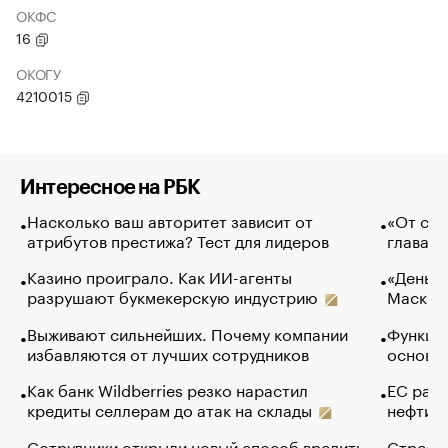
ОКФС
16
ОКОГУ
4210015
Интересное на РБК
Насколько ваш авторитет зависит от
«От спо
атрибутов престижа? Тест для лидеров
глава к
Казино проиграло. Как ИИ-агенты
«Деньги
разрушают букмекерскую индустрию
Маск в 
Выживают сильнейших. Почему компании
Функции
избавляются от лучших сотрудников
основ э
Как банк Wildberries резко нарастил
ЕС раз
кредиты селлерам до атак на склады
нефти —
Сотрудники открыли новый способ вредить
Стресс 