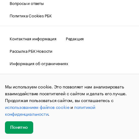
Вопросы и ответы
Политика Cookies РБК
Контактная информация
Редакция
Рассылка РБК Новости
Информация об ограничениях
Правовая информация
О соблюдении авторских прав
Мы используем cookie. Это позволяет нам анализировать
© АО «РОСБИЗНЕСКОНСАЛТИНГ»,
1995–2026.
Сообщения
и материалы информационного агентства «РБК»
взаимодействие посетителей с сайтом и делать его лучше.
(зарегистрировано Федеральной службой по надзору в сфере
Продолжая пользоваться сайтом, вы соглашаетесь с
связи, информационных технологий и массовых
использованием файлов cookie
и
политикой
коммуникаций (Роскомнадзор) 09.12.2015 за номером ИА
№ФС77-63848) сопровождаются пометкой «РБК». Отдельные
конфиденциальности
.
публикации могут содержать информацию,
не предназначенную для пользователей
до 18 лет.
companycardsfeedback@rbc.ru
Понятно
Добавить
Главное
Эксперты
Кейсы
Мероприятия