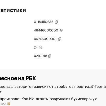
татистики
0118450638
46446000000
46746000001
24
4210015
есное на РБК
ко ваш авторитет зависит от атрибутов престижа? Тест д
в
 проиграло. Как ИИ-агенты разрушают букмекерскую
рию