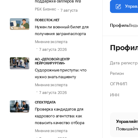
поддержке селлеров WB
Управ
РБК Бизнес
7 августа
ПОВЕСТОК.НЕТ
Нужен ли военный билет для
Профиль
Виды
получения загранпаспорта
Мнение эксперта
Профи
7 августа 2026
АО «ДЕЛОВОЙ ЦЕНТР
Дата регистр
НЕЙРОХИРУРГИИ»
Судорожные приступы: что
Регион
нужно знать пациенту
ОГРНИП
Мнение эксперта
7 августа 2026
ИНН
СПЕКТРДАТА
Проверка кандидатов для
кадрового агентства: как
повысить качество отбора
Управляйт
Повышайте
Мнение эксперта
7 августа 2026