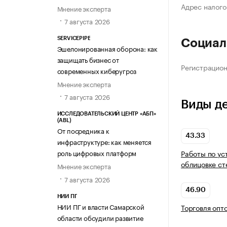
Адрес налого
Мнение эксперта
7 августа 2026
SERVICEPIPE
Социал
Эшелонированная оборона: как
защищать бизнес от
Регистрацио
современных киберугроз
Мнение эксперта
7 августа 2026
Виды д
ИССЛЕДОВАТЕЛЬСКИЙ ЦЕНТР «АБП»
(ABL)
От посредника к
43.33
инфраструктуре: как меняется
Работы по ус
роль цифровых платформ
облицовке ст
Мнение эксперта
7 августа 2026
46.90
НИИ ПГ
НИИ ПГ и власти Самарской
Торговля опт
области обсудили развитие