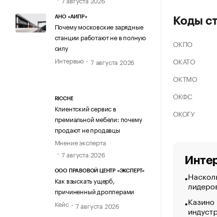
АНО «АИПР»
Коды с
Почему московские зарядные
станции работают не в полную
ОКПО
силу
Интервью
ОКАТО
7 августа 2026
ОКТМО
ОКФС
RICCHE
Клиентский сервис в
ОКОГУ
премиальной мебели: почему
продают не продавцы
Мнение эксперта
7 августа 2026
Интер
ООО ПРАВОВОЙ ЦЕНТР «ЭКСПЕРТ»
Насколь
Как взыскать ущерб,
лидеро
причиненный дропперами
Казино
Кейс
7 августа 2026
индуст