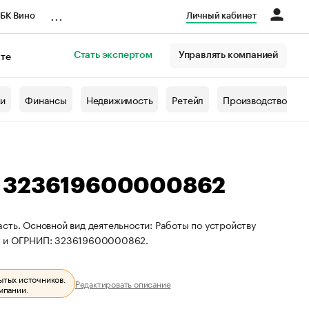
...
БК Вино
Личный кабинет
Стать экспертом
Управлять компанией
кте
азета
жи
Финансы
Недвижимость
Ретейл
Производство
: 323619600000862
сть. Основной вид деятельности: Работы по устройству
87 и ОГРНИП: 323619600000862.
ытых источников.
Редактировать описание
мпании.