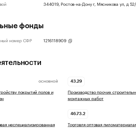
вой
344019, Ростов-на-Дону г, Мясникова ул, д 52
ьные фонды
нный номер СФР
1216118909
еятельности
43.29
ОСНОВНОЙ
тройству покрытий полов и
Производство прочих строительн
ен
монтажных работ
46.73.2
овая неспециализированная
Торговля оптовая пиломатериала