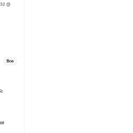
/32
Все
о-
ми