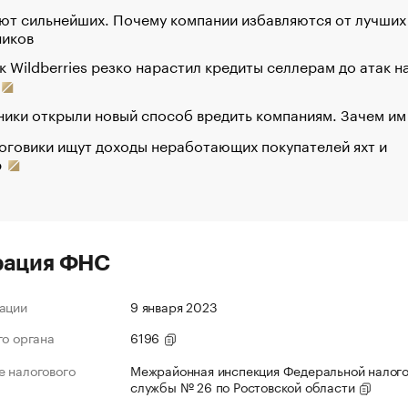
ют сильнейших. Почему компании избавляются от лучших
ников
к Wildberries резко нарастил кредиты селлерам до атак н
ики открыли новый способ вредить компаниям. Зачем им
оговики ищут доходы неработающих покупателей яхт и
р
рация ФНС
ации
9 января 2023
го органа
6196
 налогового
Межрайонная инспекция Федеральной налог
службы № 26 по Ростовской области