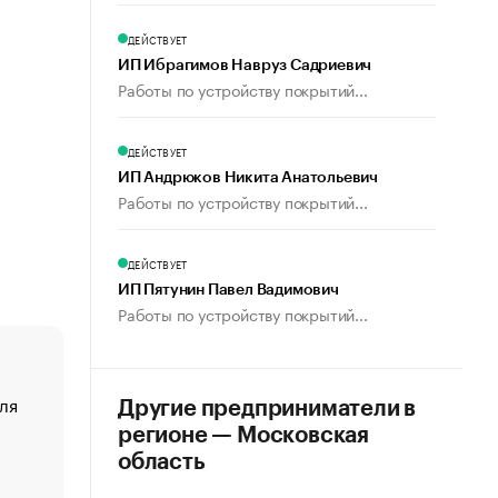
ДЕЙСТВУЕТ
ИП Ибрагимов Навруз Садриевич
Работы по устройству покрытий...
ДЕЙСТВУЕТ
ИП Андрюков Никита Анатольевич
Работы по устройству покрытий...
ДЕЙСТВУЕТ
ИП Пятунин Павел Вадимович
Работы по устройству покрытий...
ля
«От спорта тело стареет иначе». Как живет глава ко
Другие предприниматели в
создавшей GTA
регионе — Московская
«Деньги будут не нужны»: что рассказал Маск в инт
область
Economist