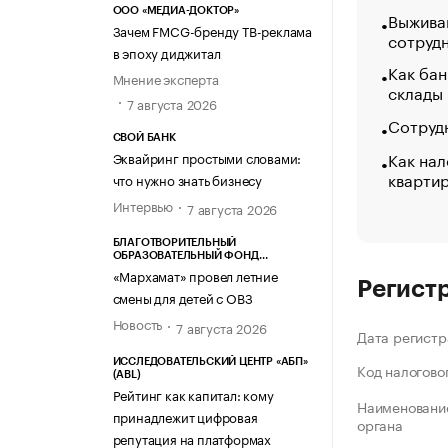
ООО «МЕДИА-ДОКТОР»
Выжива
Зачем FMCG-бренду ТВ-реклама
сотруд
в эпоху диджитал
Как бан
Мнение эксперта
склады
7 августа 2026
Сотрудн
СВОЙ БАНК
Как нал
Эквайринг простыми словами:
кварти
что нужно знать бизнесу
Интервью
7 августа 2026
БЛАГОТВОРИТЕЛЬНЫЙ
ОБРАЗОВАТЕЛЬНЫЙ ФОНД
«МАРХАМАТ»
«Мархамат» провел летние
Регист
смены для детей с ОВЗ
Новость
7 августа 2026
Дата регистр
ИССЛЕДОВАТЕЛЬСКИЙ ЦЕНТР «АБП»
Код налогово
(ABL)
Рейтинг как капитал: кому
Наименование
принадлежит цифровая
органа
репутация на платформах