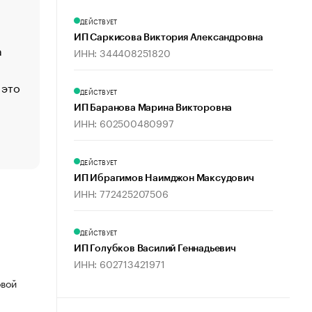
Функции менеджмента: пять ключевых основ эффект
ДЕЙСТВУЕТ
управления
ИП Саркисова Виктория Александровна
а
ЕС разрешил конфискацию российской нефти — чем
ИНН: 344408251820
Москва
 это
Стресс обеспеченных людей: почему рост доходов 
ДЕЙСТВУЕТ
счастья
ИП Баранова Марина Викторовна
Что обвинения против Павла Дурова значат для Tele
ИНН: 602500480997
пользователей
ДЕЙСТВУЕТ
ИП Ибрагимов Наимджон Максудович
ИНН: 772425207506
ДЕЙСТВУЕТ
ИП Голубков Василий Геннадьевич
ИНН: 602713421971
овой