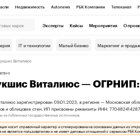
асли
Недвижимость
Autonews
РБК Компании
Телеканал
Р
К Курсы
РБК Life
Тренды
Визионеры
Национальные проекты
Эксперты
Кейсы
Мероприятия
О прое
онный клуб
Исследования
Кредитные рейтинги
Франшизы
Г
терия
IT и технологии
Малый бизнес
Маркетинг и прода
Проверка контрагентов
Политика
Экономика
Бизнес
укшис Виталиюс
ы
ВЛЕНО
укшис Виталиюс — ОГРНИП
талиюс зарегистрирован 09.01.2023, в регионе — Московская обла
ов и облицовке стен. ИП присвоены реквизиты ИНН: 7704824142
ы из публичных государственных источников.
ия носит справочный характер и сгенерирована на основании данных из откр
 не является пользователем и не имеет деловых отношений с сервисом РБК Ко