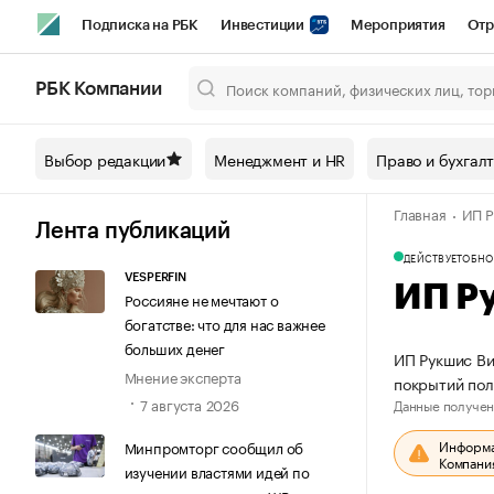
Подписка на РБК
Инвестиции
Мероприятия
Отр
Спорт
Школа управления РБК
РБК Образование
РБ
РБК Компании
Город
Стиль
Крипто
РБК Бизнес-среда
Дискусси
Выбор редакции
Менеджмент и HR
Право и бухгал
Спецпроекты СПб
Конференции СПб
Спецпроекты
Главная
ИП Р
Технологии и медиа
Финансы
Рынок наличной валют
Лента публикаций
ДЕЙСТВУЕТ
ОБНО
VESPERFIN
ИП Р
Россияне не мечтают о
богатстве: что для нас важнее
больших денег
ИП Рукшис Ви
Мнение эксперта
покрытий пол
7 августа 2026
Данные получен
Информац
Минпромторг сообщил об
Компания
изучении властями идей по