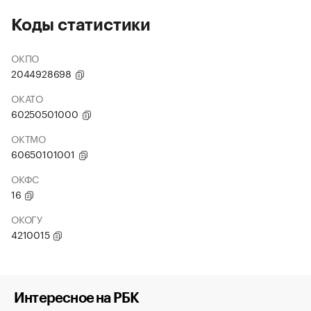
Коды статистики
ОКПО
2044928698
ОКАТО
60250501000
ОКТМО
60650101001
ОКФС
16
ОКОГУ
4210015
Интересное на РБК