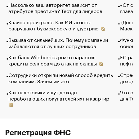
Насколько ваш авторитет зависит от
«От спо
атрибутов престижа? Тест для лидеров
глава к
Казино проиграло. Как ИИ-агенты
«Деньги
разрушают букмекерскую индустрию
Маск в 
Выживают сильнейших. Почему компании
Функции
избавляются от лучших сотрудников
основ э
Как банк Wildberries резко нарастил
ЕС раз
кредиты селлерам до атак на склады
нефти —
Сотрудники открыли новый способ вредить
Стресс 
компаниям. Зачем им это
доходов
Как налоговики ищут доходы
Что обв
неработающих покупателей яхт и квартир
для Tel
Регистрация ФНС