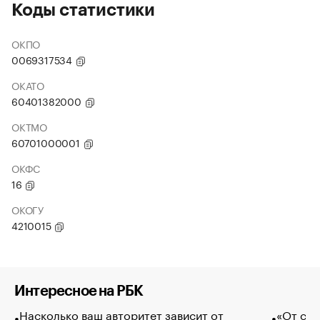
Коды статистики
ОКПО
0069317534
ОКАТО
60401382000
ОКТМО
60701000001
ОКФС
16
ОКОГУ
4210015
Интересное на РБК
Насколько ваш авторитет зависит от
«От спо