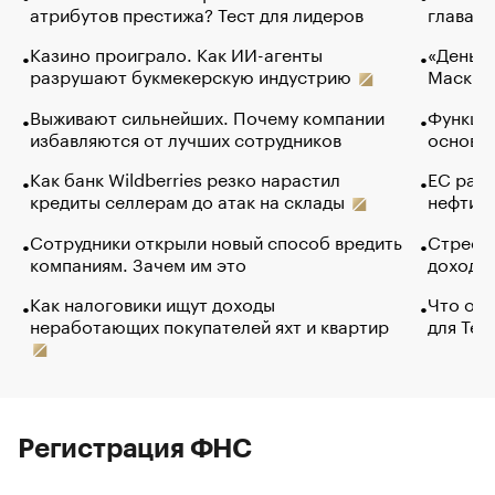
атрибутов престижа? Тест для лидеров
глава к
Казино проиграло. Как ИИ-агенты
«Деньги
разрушают букмекерскую индустрию
Маск в 
Выживают сильнейших. Почему компании
Функции
избавляются от лучших сотрудников
основ э
Как банк Wildberries резко нарастил
ЕС раз
кредиты селлерам до атак на склады
нефти —
Сотрудники открыли новый способ вредить
Стресс 
компаниям. Зачем им это
доходов
Как налоговики ищут доходы
Что обв
неработающих покупателей яхт и квартир
для Tel
Регистрация ФНС