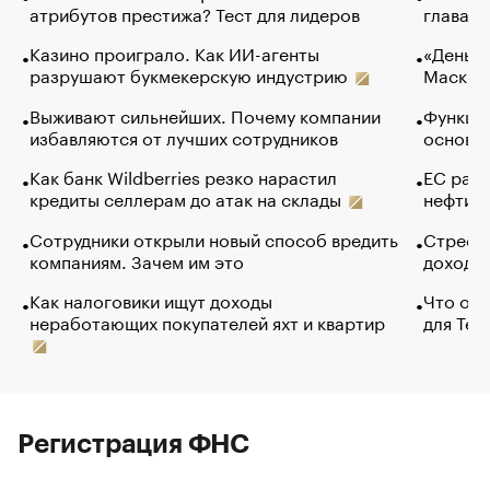
атрибутов престижа? Тест для лидеров
глава к
Казино проиграло. Как ИИ-агенты
«Деньги
разрушают букмекерскую индустрию
Маск в 
Выживают сильнейших. Почему компании
Функции
избавляются от лучших сотрудников
основ э
Как банк Wildberries резко нарастил
ЕС раз
кредиты селлерам до атак на склады
нефти —
Сотрудники открыли новый способ вредить
Стресс 
компаниям. Зачем им это
доходов
Как налоговики ищут доходы
Что обв
неработающих покупателей яхт и квартир
для Tel
Регистрация ФНС