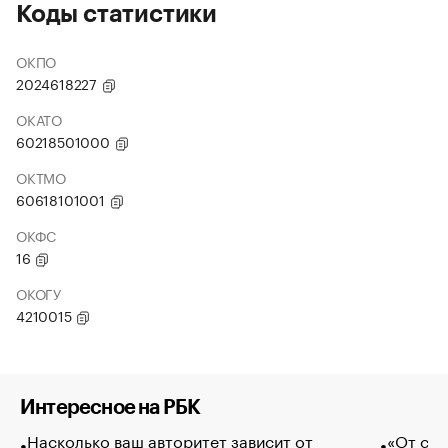
Коды статистики
ОКПО
2024618227
ОКАТО
60218501000
ОКТМО
60618101001
ОКФС
16
ОКОГУ
4210015
Интересное на РБК
Насколько ваш авторитет зависит от
«От спо