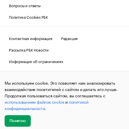
Вопросы и ответы
Политика Cookies РБК
Контактная информация
Редакция
Рассылка РБК Новости
Информация об ограничениях
Правовая информация
О соблюдении авторских прав
Мы используем cookie. Это позволяет нам анализировать
© АО «РОСБИЗНЕСКОНСАЛТИНГ»,
1995–2026.
Сообщения
и материалы информационного агентства «РБК»
взаимодействие посетителей с сайтом и делать его лучше.
(зарегистрировано Федеральной службой по надзору в сфере
Продолжая пользоваться сайтом, вы соглашаетесь с
связи, информационных технологий и массовых
использованием файлов cookie
и
политикой
коммуникаций (Роскомнадзор) 09.12.2015 за номером ИА
№ФС77-63848) сопровождаются пометкой «РБК». Отдельные
конфиденциальности
.
публикации могут содержать информацию,
не предназначенную для пользователей
до 18 лет.
companycardsfeedback@rbc.ru
Понятно
Добавить