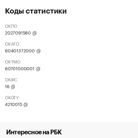
Коды статистики
ОКПО
2027091580
ОКАТО
60401372000
ОКТМО
60701000001
ОКФС
16
ОКОГУ
4210015
Интересное на РБК