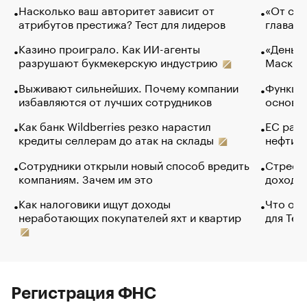
Насколько ваш авторитет зависит от
«От спо
атрибутов престижа? Тест для лидеров
глава к
Казино проиграло. Как ИИ-агенты
«Деньги
разрушают букмекерскую индустрию
Маск в 
Выживают сильнейших. Почему компании
Функции
избавляются от лучших сотрудников
основ э
Как банк Wildberries резко нарастил
ЕС раз
кредиты селлерам до атак на склады
нефти —
Сотрудники открыли новый способ вредить
Стресс 
компаниям. Зачем им это
доходов
Как налоговики ищут доходы
Что обв
неработающих покупателей яхт и квартир
для Tel
Регистрация ФНС