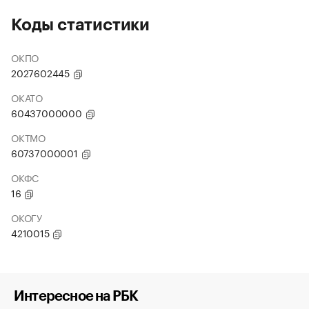
Коды статистики
ОКПО
2027602445
ОКАТО
60437000000
ОКТМО
60737000001
ОКФС
16
ОКОГУ
4210015
Интересное на РБК