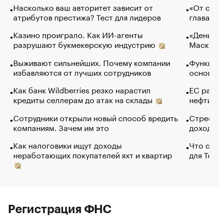
Насколько ваш авторитет зависит от
«От спо
атрибутов престижа? Тест для лидеров
глава к
Казино проиграло. Как ИИ-агенты
«Деньги
разрушают букмекерскую индустрию
Маск в 
Выживают сильнейших. Почему компании
Функции
избавляются от лучших сотрудников
основ э
Как банк Wildberries резко нарастил
ЕС раз
кредиты селлерам до атак на склады
нефти —
Сотрудники открыли новый способ вредить
Стресс 
компаниям. Зачем им это
доходов
Как налоговики ищут доходы
Что обв
неработающих покупателей яхт и квартир
для Tel
Регистрация ФНС