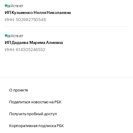
ДЕЙСТВУЕТ
ИП Кузьменко Нелля Николаевна
ИНН: 502982750548
ДЕЙСТВУЕТ
ИП Дадаева Марима Алиевна
ИНН: 614305246552
О проекте
Поделиться новостью на РБК
Получить пробный доступ
Корпоративная подписка РБК