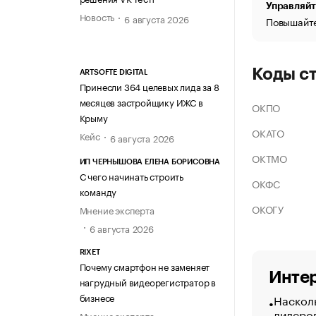
Управляйт
Новость
6 августа 2026
Повышайте
Коды с
ARTSOFTE DIGITAL
Принесли 364 целевых лида за 8
месяцев застройщику ИЖС в
ОКПО
Крыму
ОКАТО
Кейс
6 августа 2026
ОКТМО
ИП ЧЕРНЫШОВА ЕЛЕНА БОРИСОВНА
С чего начинать строить
ОКФС
команду
ОКОГУ
Мнение эксперта
6 августа 2026
RIXET
Почему смартфон не заменяет
Интер
нагрудный видеорегистратор в
бизнесе
Насколь
лидеро
Мнение эксперта