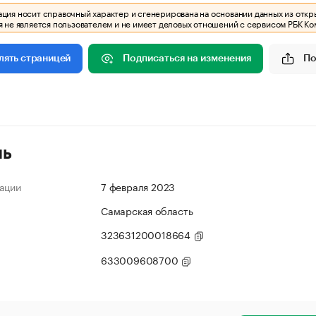
ия носит справочный характер и сгенерирована на основании данных из откр
 не является пользователем и не имеет деловых отношений с сервисом РБК Ко
Подписаться на изменения
По
лять страницей
ль
ации
7 февраля 2023
Самарская область
323631200018664
633009608700