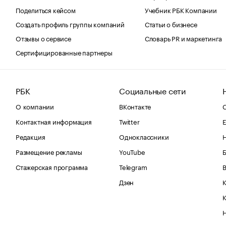
Поделиться кейсом
Учебник РБК Компании
Создать профиль группы компаний
Статьи о бизнесе
Отзывы о сервисе
Словарь PR и маркетинга
Сертифицированные партнеры
РБК
Социальные сети
О компании
ВКонтакте
С
Контактная информация
Twitter
Е
Редакция
Одноклассники
Размещение рекламы
YouTube
Стажерская программа
Telegram
В
Дзен
К