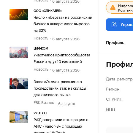
6 августа 2026
Информац
Компания
ООО «СПИКАТЕЛ»
Число кибератак на российский
бизнес в январе-июле выросло
Управ
на 32%
Новость
6 августа 2026
Профиль
ЦИФКОМ
Участников криптосообщества
России ждут 10 изменений
Профи
Новость
6 августа 2026
Дата регистр
Глава «Эксмо» рассказал о
последствиях атак на склады
Регион
для книжного рынка
ОГРНИП
РБК Бизнес
6 августа
ИНН
VK TECH
РЖД завершили интеграцию с
АИС «Налог-3» с помощью
решения VK Tech