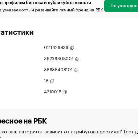
е профилем бизнеса и публикуйте новости
Получить дос
 узнаваемость и развивайте личный бренд на РБК
татистики
0111426936
36236808001
36636408101
16
4210015
есное на РБК
ко ваш авторитет зависит от атрибутов престижа? Тест д
в