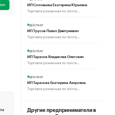
туп
ИП Соловьева Екатерина Юрьевна
Торговля розничная по почте...
ДЕЙСТВУЕТ
ИП Трусов Павел Дмитриевич
Торговля розничная по почте...
ДЕЙСТВУЕТ
ИП Тарасов Владислав Олегович
Торговля розничная по почте...
ДЕЙСТВУЕТ
ИП Тарасова Екатерина Азеровна
Торговля розничная по почте...
ля
«От спорта тело стареет иначе». Как живет глава ко
Другие предприниматели в
создавшей GTA