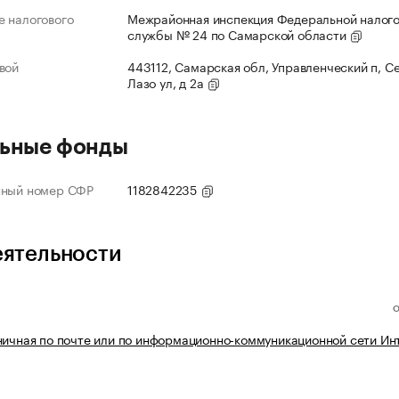
 налогового
Межрайонная инспекция Федеральной налог
службы № 24 по Самарской области
вой
443112, Самарская обл, Управленческий п, С
Лазо ул, д 2а
ьные фонды
нный номер СФР
1182842235
еятельности
ничная по почте или по информационно-коммуникационной сети Ин