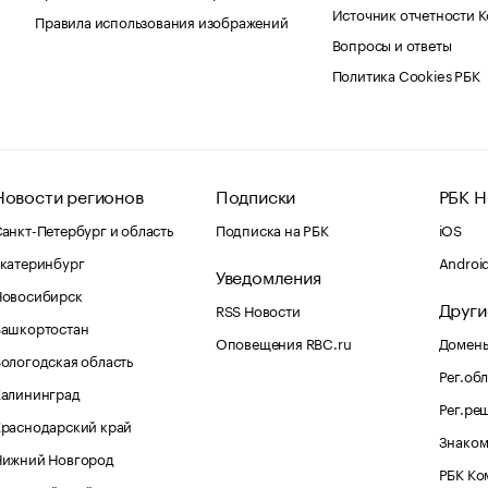
Источник отчетности 
Правила использования изображений
Вопросы и ответы
Политика Cookies РБК
Новости регионов
Подписки
РБК Н
анкт-Петербург и область
Подписка на РБК
iOS
катеринбург
Androi
Уведомления
Новосибирск
Други
RSS Новости
Башкортостан
Оповещения RBC.ru
Домены
ологодская область
Рег.об
Калининград
Рег.ре
раснодарский край
Знаком
Нижний Новгород
РБК Ко