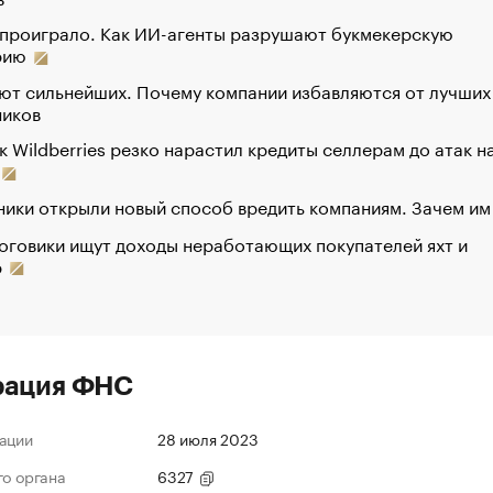
 проиграло. Как ИИ-агенты разрушают букмекерскую
рию
ют сильнейших. Почему компании избавляются от лучших
ников
к Wildberries резко нарастил кредиты селлерам до атак н
ики открыли новый способ вредить компаниям. Зачем им
оговики ищут доходы неработающих покупателей яхт и
р
рация ФНС
ации
28 июля 2023
го органа
6327