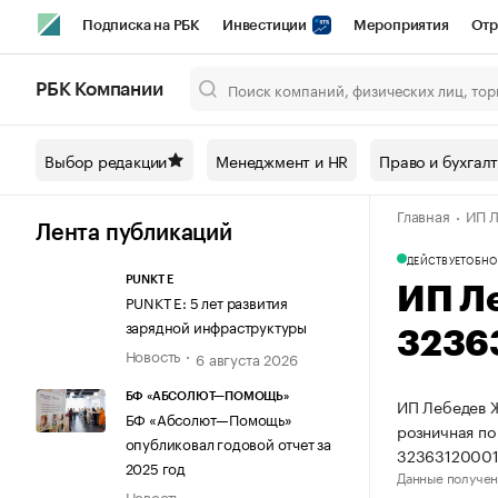
Подписка на РБК
Инвестиции
Мероприятия
Отр
Спорт
Школа управления РБК
РБК Образование
РБ
РБК Компании
Город
Стиль
Крипто
РБК Бизнес-среда
Дискусси
Выбор редакции
Менеджмент и HR
Право и бухгал
Спецпроекты СПб
Конференции СПб
Спецпроекты
Главная
ИП Л
Технологии и медиа
Финансы
Рынок наличной валют
Лента публикаций
ДЕЙСТВУЕТ
ОБНО
PUNKT E
ИП Л
PUNKT E: 5 лет развития
зарядной инфраструктуры
3236
Новость
6 августа 2026
БФ «АБСОЛЮТ—ПОМОЩЬ»
ИП Лебедев Ж
БФ «Абсолют—Помощь»
розничная по
опубликовал годовой отчет за
32363120001
2025 год
Данные получен
Новость