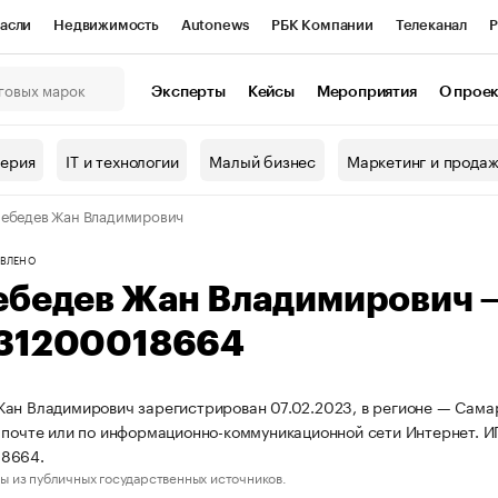
асли
Недвижимость
Autonews
РБК Компании
Телеканал
Р
К Курсы
РБК Life
Тренды
Визионеры
Национальные проекты
Эксперты
Кейсы
Мероприятия
О прое
онный клуб
Исследования
Кредитные рейтинги
Франшизы
Г
терия
IT и технологии
Малый бизнес
Маркетинг и прода
Проверка контрагентов
Политика
Экономика
Бизнес
ебедев Жан Владимирович
ы
ВЛЕНО
ебедев Жан Владимирович 
31200018664
ан Владимирович зарегистрирован 07.02.2023, в регионе — Самарс
 почте или по информационно-коммуникационной сети Интернет.
8664.
ы из публичных государственных источников.