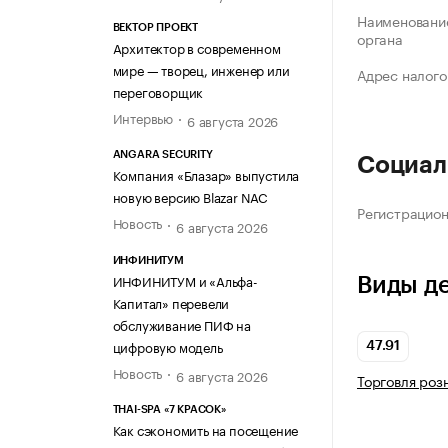
Наименование
ВЕКТОР ПРОЕКТ
органа
Архитектор в современном
мире — творец, инженер или
Адрес налого
переговорщик
Интервью
6 августа 2026
ANGARA SECURITY
Социал
Компания «Блазар» выпустила
новую версию Blazar NAC
Регистрацио
Новость
6 августа 2026
ИНФИНИТУМ
ИНФИНИТУМ и «Альфа-
Виды д
Капитал» перевели
обслуживание ПИФ на
цифровую модель
47.91
Новость
6 августа 2026
Торговля роз
THAI-SPA «7 КРАСОК»
Как сэкономить на посещение