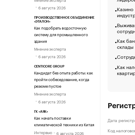
6 августа 2026
Казино
индуст
ПРОИЗВОДСТВЕННОЕ ОБЪЕДИНЕНИЕ
«ЭТАЛОН»
Выжива
Как подобрать водосточную
сотруд
систему для промышленного
Как бан
здания
склады
Мнение эксперта
Сотрудн
6 августа 2026
Как нал
CENTICORE GROUP
кварти
Кандидат без опыта работы: как
пройти собеседование, когда
резюме пустое
Мнение эксперта
6 августа 2026
Регист
ГК «АЯК»
Как начать поставки
Дата регистр
климатической техники из Китая
Код налогово
Интервью
6 августа 2026