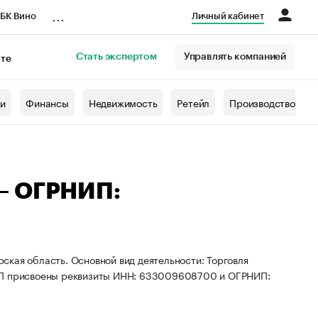
...
БК Вино
Личный кабинет
Стать экспертом
Управлять компанией
кте
азета
жи
Финансы
Недвижимость
Ретейл
Производство
— ОГРНИП:
кая область. Основной вид деятельности: Торговля
 ИП присвоены реквизиты ИНН: 633009608700 и ОГРНИП: