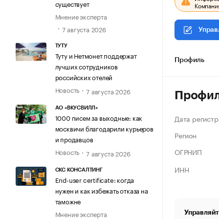
существует
Компания
Мнение эксперта
7 августа 2026
Управ
ТУТУ
Туту и Нетмонет поддержат
Профиль
лучших сотрудников
российских отелей
Новость
7 августа 2026
Профи
АО «ВКУСВИЛЛ»
1000 писем за выходные: как
Дата регистр
москвичи благодарили курьеров
Регион
и продавцов
ОГРНИП
Новость
7 августа 2026
ИНН
СКС КОНСАЛТИНГ
End-user certificate: когда
нужен и как избежать отказа на
таможне
Управляйт
Мнение эксперта