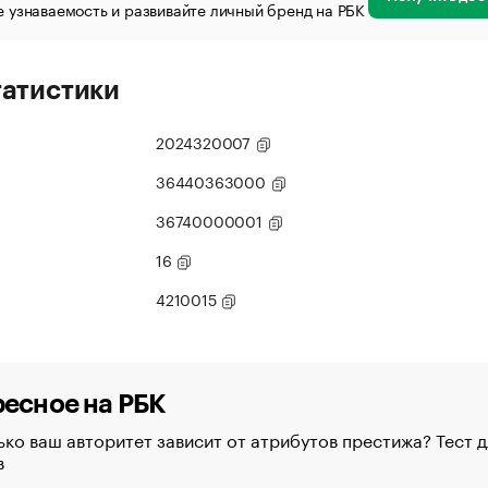
 узнаваемость и развивайте личный бренд на РБК
татистики
2024320007
36440363000
36740000001
16
4210015
есное на РБК
ко ваш авторитет зависит от атрибутов престижа? Тест д
в