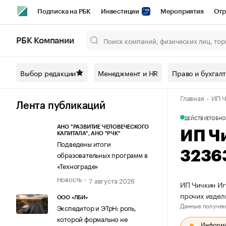
Подписка на РБК
Инвестиции
Мероприятия
Отр
Спорт
Школа управления РБК
РБК Образование
РБ
РБК Компании
Город
Стиль
Крипто
РБК Бизнес-среда
Дискусси
Выбор редакции
Менеджмент и HR
Право и бухгал
Спецпроекты СПб
Конференции СПб
Спецпроекты
Главная
ИП Ч
Технологии и медиа
Финансы
Рынок наличной валют
Лента публикаций
ДЕЙСТВУЕТ
ОБНО
АНО "РАЗВИТИЕ ЧЕЛОВЕЧЕСКОГО
ИП Ч
КАПИТАЛА", АНО "РЧК"
Подведены итоги
3236
образовательных программ в
«Технограде»
Новость
7 августа 2026
ИП Чичкин Иг
прочих издел
ООО «ЛБИ»
Данные получен
Экспедитор и ЭТрН: роль,
которой формально не
Информац