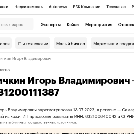
асли
Недвижимость
Autonews
РБК Компании
Телеканал
Р
К Курсы
РБК Life
Тренды
Визионеры
Национальные проекты
Эксперты
Кейсы
Мероприятия
О прое
онный клуб
Исследования
Кредитные рейтинги
Франшизы
Г
терия
IT и технологии
Малый бизнес
Маркетинг и прода
Проверка контрагентов
Политика
Экономика
Бизнес
ичкин Игорь Владимирович
ы
ВЛЕНО
ичкин Игорь Владимирович
31200111387
орь Владимирович зарегистрирован 13.07.2023, в регионе — Самар
ий из кожи. ИП присвоены реквизиты ИНН: 632100640042 и ОГРНИ
ы из публичных государственных источников.
ия носит справочный характер и сгенерирована на основании данных из откр