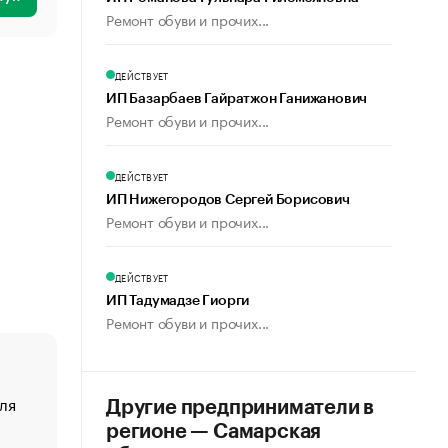
Ремонт обуви и прочих...
ДЕЙСТВУЕТ
ИП Базарбаев Гайратжон Ганижанович
Ремонт обуви и прочих...
ДЕЙСТВУЕТ
ИП Нижегородов Сергей Борисович
Ремонт обуви и прочих...
ДЕЙСТВУЕТ
ИП Тадумадзе Гиорги
Ремонт обуви и прочих...
ля
«От спорта тело стареет иначе». Как живет глава ко
Другие предприниматели в
создавшей GTA
регионе — Самарская