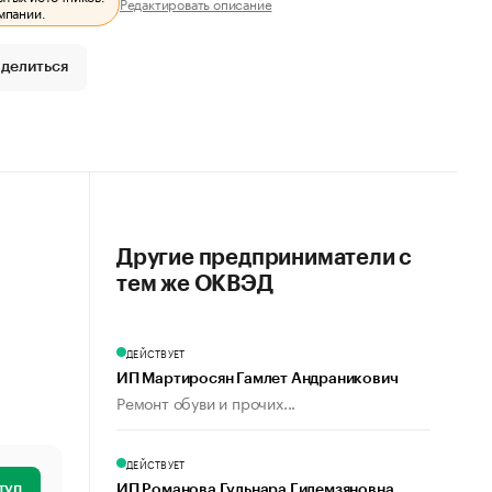
Редактировать описание
мпании.
делиться
Другие предприниматели с
тем же ОКВЭД
ДЕЙСТВУЕТ
ИП Мартиросян Гамлет Андраникович
Ремонт обуви и прочих...
ДЕЙСТВУЕТ
туп
ИП Романова Гульнара Гилемзяновна