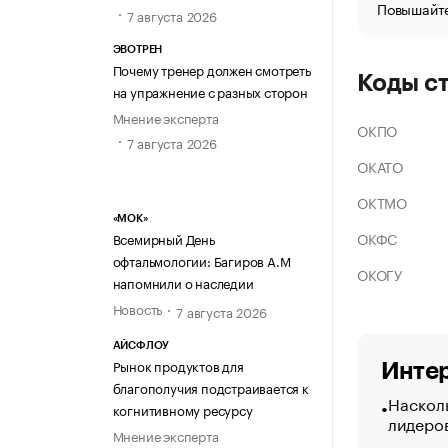
Повышайте
7 августа 2026
ЭВОТРЕН
Почему тренер должен смотреть
Коды с
на упражнение с разных сторон
Мнение эксперта
ОКПО
7 августа 2026
ОКАТО
ОКТМО
«МОК»
ОКФС
Всемирный День
офтальмологии: Багиров А.М
ОКОГУ
напомнили о наследии
Новость
7 августа 2026
АЙСФЛОУ
Рынок продуктов для
Интер
благополучия подстраивается к
Насколь
когнитивному ресурсу
лидеро
Мнение эксперта