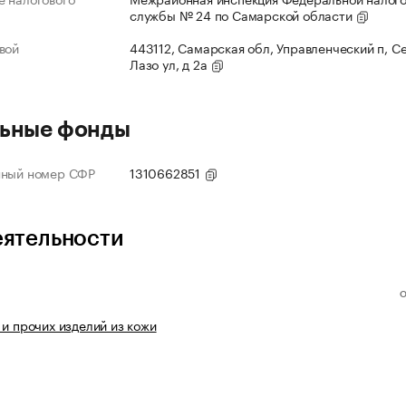
службы № 24 по Самарской области
вой
443112, Самарская обл, Управленческий п, С
Лазо ул, д 2а
ьные фонды
нный номер СФР
1310662851
еятельности
 и прочих изделий из кожи