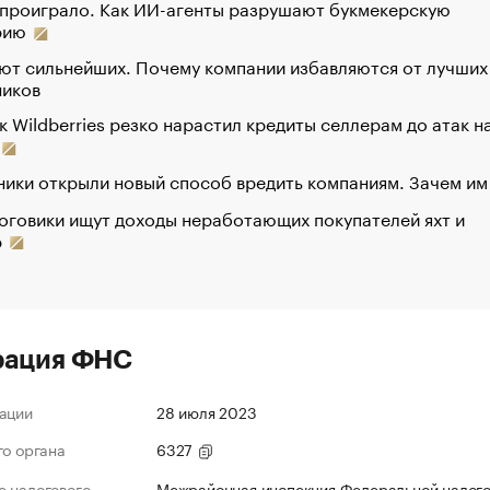
 проиграло. Как ИИ-агенты разрушают букмекерскую
рию
ют сильнейших. Почему компании избавляются от лучших
ников
к Wildberries резко нарастил кредиты селлерам до атак н
ики открыли новый способ вредить компаниям. Зачем им
оговики ищут доходы неработающих покупателей яхт и
р
рация ФНС
ации
28 июля 2023
го органа
6327
 налогового
Межрайонная инспекция Федеральной налог