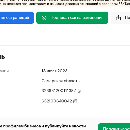
 не является пользователем и не имеет деловых отношений с сервисом РБК Ко
Подписаться на изменения
По
лять страницей
ль
ации
13 июля 2023
Самарская область
323631200111387
632100640042
е профилем бизнеса и публикуйте новости
Получить дос