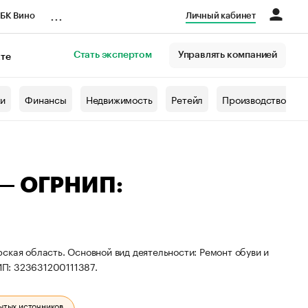
...
БК Вино
Личный кабинет
Стать экспертом
Управлять компанией
кте
азета
жи
Финансы
Недвижимость
Ретейл
Производство
 — ОГРНИП:
ская область. Основной вид деятельности: Ремонт обуви и
П: 323631200111387.
ытых источников.