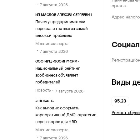
7 августа 2026
органа
Адрес налого
ИП МАСЛОВ АЛЕКСЕЙ СЕРГЕЕВИЧ
Почему предприниматели
перестали гнаться за самой
высокой прибылью
Мнение эксперта
Социал
7 августа 2026
Регистрацио
ООО ИИЦ «ЗООИНФОРМ»
Национальный рейтинг
зообизнеса объявляет
победителей
Виды д
Новость
7 августа 2026
95.23
«ГЛОБАЛТ»
Как выгодно оформить
Ремонт обуви
корпоративный ДМС: стратегии
переговоров для HRD
Мнение эксперта
7 августа 2026