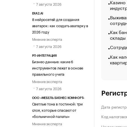
Казино
7 августа 2026
индуст
ERA2.AI
Выжива
8 нейросетей для создания
сотруд
аватарок: как создать аватарку в
Как бан
2026 году
склады
Мнение эксперта
Сотрудн
7 августа 2026
Как нал
РП-ИНТЕГРАЦИЯ
кварти
Бизнес-данные: какие 6
инструментов лежат в основе
правильного учета
Мнение эксперта
7 августа 2026
Регист
ООО «МЕБЕЛЬ БИЗНЕС КОМФОРТ»
Светлые тона в гостиной: три
Дата регистр
слоя, которые спасают от
«больничной палаты»
Код налогово
Мнение эксперта
Наименование