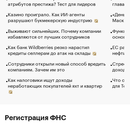
атрибутов престижа? Тест для лидеров
глава к
Казино проиграло. Как ИИ-агенты
«Деньги
разрушают букмекерскую индустрию
Маск в 
Выживают сильнейших. Почему компании
Функции
избавляются от лучших сотрудников
основ э
Как банк Wildberries резко нарастил
ЕС раз
кредиты селлерам до атак на склады
нефти —
Сотрудники открыли новый способ вредить
Стресс 
компаниям. Зачем им это
доходов
Как налоговики ищут доходы
Что обв
неработающих покупателей яхт и квартир
для Tel
Регистрация ФНС