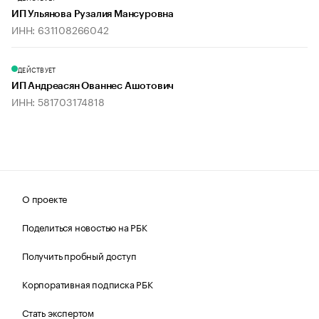
ИП Ульянова Рузалия Мансуровна
ИНН: 631108266042
ДЕЙСТВУЕТ
ИП Андреасян Ованнес Ашотович
ИНН: 581703174818
О проекте
Поделиться новостью на РБК
Получить пробный доступ
Корпоративная подписка РБК
Стать экспертом