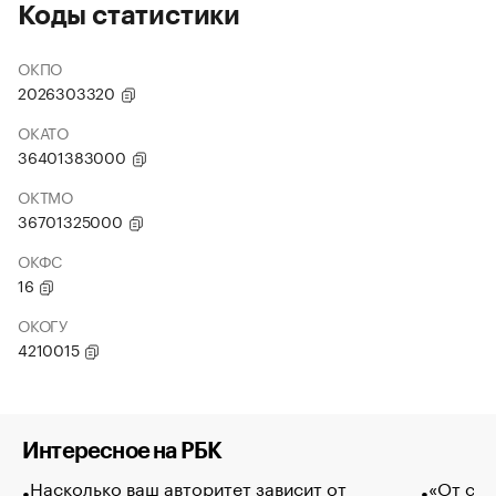
Коды статистики
ОКПО
2026303320
ОКАТО
36401383000
ОКТМО
36701325000
ОКФС
16
ОКОГУ
4210015
Интересное на РБК
Насколько ваш авторитет зависит от
«От спо