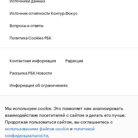
Источники данных
Источник отчетности Контур.Фокус
Вопросы и ответы
Политика Cookies РБК
Контактная информация
Редакция
Рассылка РБК Новости
Информация об ограничениях
Правовая информация
О соблюдении авторских прав
Мы используем cookie. Это позволяет нам анализировать
© АО «РОСБИЗНЕСКОНСАЛТИНГ»,
1995–2026.
Сообщения
и материалы информационного агентства «РБК»
взаимодействие посетителей с сайтом и делать его лучше.
(зарегистрировано Федеральной службой по надзору в сфере
Продолжая пользоваться сайтом, вы соглашаетесь с
связи, информационных технологий и массовых
использованием файлов cookie
и
политикой
коммуникаций (Роскомнадзор) 09.12.2015 за номером ИА
№ФС77-63848) сопровождаются пометкой «РБК». Отдельные
конфиденциальности
.