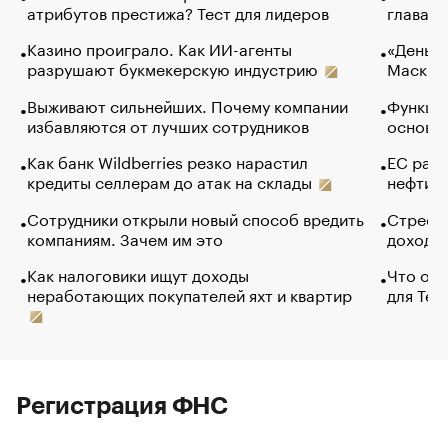
атрибутов престижа? Тест для лидеров
глава к
Казино проиграло. Как ИИ-агенты
«Деньги
разрушают букмекерскую индустрию
Маск в 
Выживают сильнейших. Почему компании
Функции
избавляются от лучших сотрудников
основ э
Как банк Wildberries резко нарастил
ЕС раз
кредиты селлерам до атак на склады
нефти —
Сотрудники открыли новый способ вредить
Стресс 
компаниям. Зачем им это
доходов
Как налоговики ищут доходы
Что обв
неработающих покупателей яхт и квартир
для Tel
Регистрация ФНС