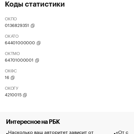
Коды статистики
ОКПО
0136829351
ОКАТО
64401000000
ОКТМО
64701000001
ОКФС
16
ОКОГУ
4210015
Интересное на РБК
Насколько ваш авторитет зависит от
«От спо