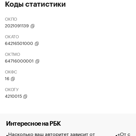
Коды статистики
ОКПО
2021091139
ОКАТО
64216501000
ОКТМО
64716000001
ОКФС
16
ОКОГУ
4210015
Интересное на РБК
Насколько ваш авторитет зависит от
«От спо