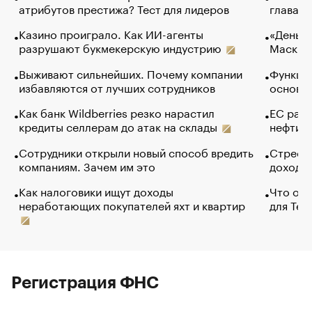
атрибутов престижа? Тест для лидеров
глава к
Казино проиграло. Как ИИ-агенты
«Деньги
разрушают букмекерскую индустрию
Маск в 
Выживают сильнейших. Почему компании
Функции
избавляются от лучших сотрудников
основ э
Как банк Wildberries резко нарастил
ЕС раз
кредиты селлерам до атак на склады
нефти —
Сотрудники открыли новый способ вредить
Стресс 
компаниям. Зачем им это
доходов
Как налоговики ищут доходы
Что обв
неработающих покупателей яхт и квартир
для Tel
Регистрация ФНС