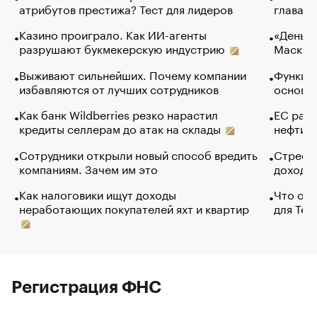
атрибутов престижа? Тест для лидеров
глава к
Казино проиграло. Как ИИ-агенты
«Деньги
разрушают букмекерскую индустрию
Маск в 
Выживают сильнейших. Почему компании
Функции
избавляются от лучших сотрудников
основ э
Как банк Wildberries резко нарастил
ЕС раз
кредиты селлерам до атак на склады
нефти —
Сотрудники открыли новый способ вредить
Стресс 
компаниям. Зачем им это
доходов
Как налоговики ищут доходы
Что обв
неработающих покупателей яхт и квартир
для Tel
Регистрация ФНС