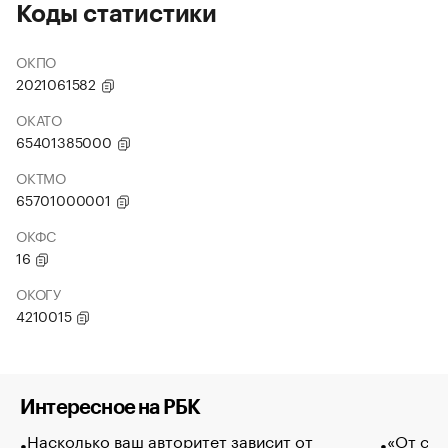
Коды статистики
ОКПО
2021061582
ОКАТО
65401385000
ОКТМО
65701000001
ОКФС
16
ОКОГУ
4210015
Интересное на РБК
Насколько ваш авторитет зависит от
«От спо