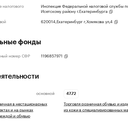
 налогового
Инспекция Федеральной налоговой службы по
Исетскому району г.Екатеринбурга
вой
620014,Екатеринбург г,Хомякова ул,4
ьные фонды
нный номер СФР
1196857971
еятельности
47.72
ОСНОВНОЙ
ничная в нестационарных
Торговля розничная обувью и из
ектах и на рынках
из кожи в специализированных м
деждой и обувью