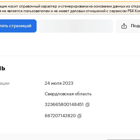
ия носит справочный характер и сгенерирована на основании данных из откр
 не является пользователем и не имеет деловых отношений с сервисом РБК Ко
Под
лять страницей
ль
ации
24 июля 2023
Свердловская область
323665800148451
667207143820