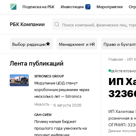
Подписка на РБК
Инвестиции
Мероприятия
Отр
Спорт
Школа управления РБК
РБК Образование
РБ
РБК Компании
Город
Стиль
Крипто
РБК Бизнес-среда
Дискусси
Выбор редакции
Менеджмент и HR
Право и бухгал
Спецпроекты СПб
Конференции СПб
Спецпроекты
Главная
ИП Х
Технологии и медиа
Финансы
Рынок наличной валют
Лента публикаций
ДЕЙСТВУЕТ
ОБНО
SITRONICS GROUP
ИП Х
Модульные ЦОД станут
коробочным решением через
3236
несколько лет — Sitronics
Новость
6 августа 2026
ИП Халитова 
САН-СИТИ
розничная в 
Почему нельзя бюджет
ОГРНИП: 323
прошлого года умножить на
Данные получен
процент инфляции