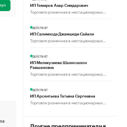
туп
ИП Темиров Анар Семдарович
Торговля розничная в нестационарных...
ДЕЙСТВУЕТ
ИП Салимзода Джамшеди Сайали
Торговля розничная в нестационарных...
ДЕЙСТВУЕТ
ИП Меликузиева Шахнозахон
Равшановна
Торговля розничная в нестационарных...
ДЕЙСТВУЕТ
ИП Арсентьева Татьяна Сергеевна
Торговля розничная в нестационарных...
ля
«От спорта тело стареет иначе». Как живет глава ко
создавшей GTA
Другие предприниматели в