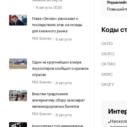
Управляйт
6 августа 2026
Повышайте
Глава «Эксмо» рассказал о
последствиях атак на склады
Коды с
для книжного рынка
РБК Бизнес
6 августа
ОКПО
ОКАТО
Один из крупнейших в мире
ОКТМО
лоукостеров сообщил о кризисе
ОКФС
отрасли
РБК Бизнес
6 августа
ОКОГУ
Властям предложили
альтернативу сбору за возврат
железнодорожных билетов
Интер
РБК Бизнес
6 августа
Насколь
Консультант топ-менеджеров
лидеро