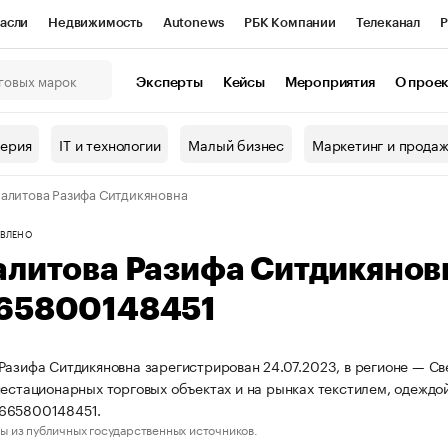
асли
Недвижимость
Autonews
РБК Компании
Телеканал
Р
К Курсы
РБК Life
Тренды
Визионеры
Национальные проекты
Эксперты
Кейсы
Мероприятия
О прое
онный клуб
Исследования
Кредитные рейтинги
Франшизы
Г
терия
IT и технологии
Малый бизнес
Маркетинг и прода
Проверка контрагентов
Политика
Экономика
Бизнес
алитова Разифа Ситдикяновна
ы
ВЛЕНО
алитова Разифа Ситдикяно
65800148451
Разифа Ситдикяновна зарегистрирован 24.07.2023, в регионе — Св
нестационарных торговых объектах и на рынках текстилем, одежд
665800148451.
ы из публичных государственных источников.