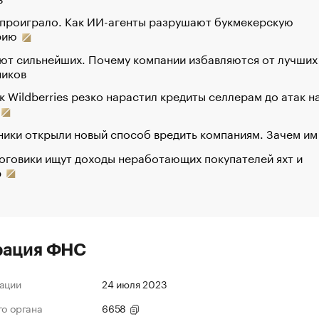
 проиграло. Как ИИ-агенты разрушают букмекерскую
рию
ют сильнейших. Почему компании избавляются от лучших
ников
к Wildberries резко нарастил кредиты селлерам до атак н
ики открыли новый способ вредить компаниям. Зачем им
оговики ищут доходы неработающих покупателей яхт и
р
рация ФНС
ации
24 июля 2023
го органа
6658