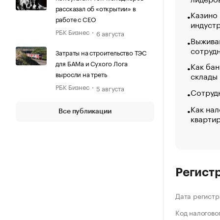
рассказал об «открытии» в
Казино
работе с CEO
индуст
РБК Бизнес
6 августа
Выжива
сотруд
Затраты на строительство ТЭС
для БАМа и Сухого Лога
Как бан
выросли на треть
склады
РБК Бизнес
5 августа
Сотрудн
Как нал
Все публикации
кварти
Регист
Дата регистр
Код налогово