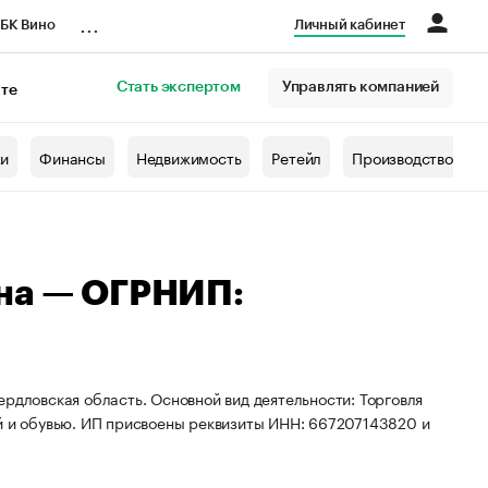
...
БК Вино
Личный кабинет
Стать экспертом
Управлять компанией
кте
азета
жи
Финансы
Недвижимость
Ретейл
Производство
вна — ОГРНИП:
ердловская область. Основной вид деятельности: Торговля
ой и обувью. ИП присвоены реквизиты ИНН: 667207143820 и