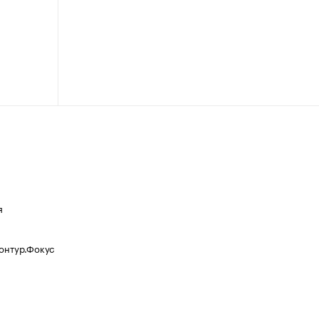
я
Контур.Фокус