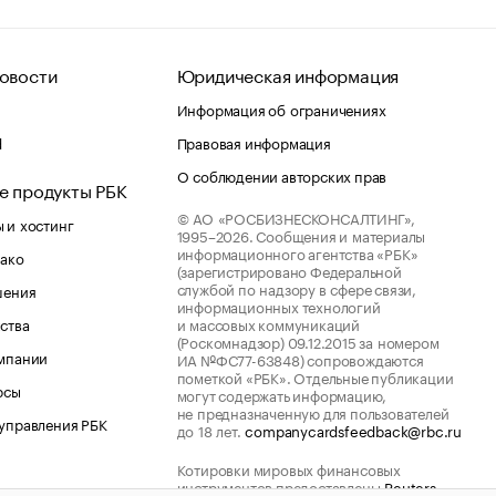
овости
Юридическая информация
Информация об ограничениях
d
Правовая информация
О соблюдении авторских прав
е продукты РБК
© АО «РОСБИЗНЕСКОНСАЛТИНГ»,
 и хостинг
1995–2026.
Сообщения и материалы
информационного агентства «РБК»
лако
(зарегистрировано Федеральной
службой по надзору в сфере связи,
шения
информационных технологий
ства
и массовых коммуникаций
(Роскомнадзор) 09.12.2015 за номером
мпании
ИА №ФС77-63848) сопровождаются
пометкой «РБК». Отдельные публикации
рсы
могут содержать информацию,
не предназначенную для пользователей
управления РБК
до 18 лет.
companycardsfeedback@rbc.ru
Котировки мировых финансовых
инструментов предоставлены
Reuters