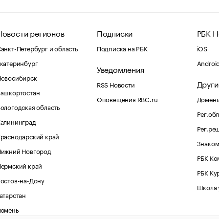
Новости регионов
Подписки
РБК Н
анкт-Петербург и область
Подписка на РБК
iOS
катеринбург
Androi
Уведомления
Новосибирск
Други
RSS Новости
Башкортостан
Оповещения RBC.ru
Домены
ологодская область
Рег.об
Калининград
Рег.ре
раснодарский край
Знаком
Нижний Новгород
РБК Ко
Пермский край
РБК Ку
остов-на-Дону
Школа 
атарстан
Тюмень