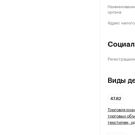
Наименование
органа
Адрес налого
Социал
Регистрацио
Виды д
47.82
Торговля роз
торговых объ
текстилем, о