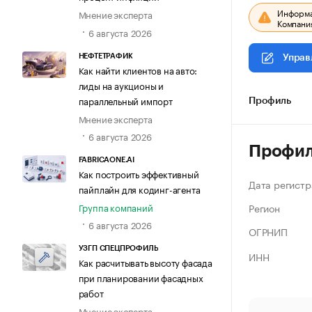
Информац
Мнение эксперта
Компания
6 августа 2026
НЕФТЕТРАФИК
Управ
Как найти клиентов на авто:
лиды на аукционы и
параллельный импорт
Профиль
Мнение эксперта
6 августа 2026
Профи
FABRICAONE.AI
Как построить эффективный
Дата регистр
пайплайн для кодинг-агента
Регион
Группа компаний
6 августа 2026
ОГРНИП
УЗГП СПЕЦПРОФИЛЬ
ИНН
Как расчитывать высоту фасада
при планировании фасадных
работ
Мнение эксперта