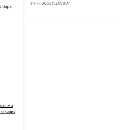
ИНН: 665915269804
 Верх-
делиями
агазинах