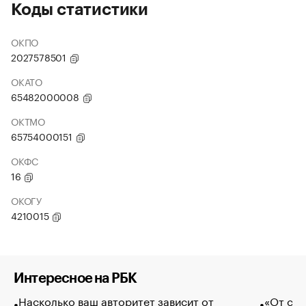
Коды статистики
ОКПО
2027578501
ОКАТО
65482000008
ОКТМО
65754000151
ОКФС
16
ОКОГУ
4210015
Интересное на РБК
Насколько ваш авторитет зависит от
«От спо