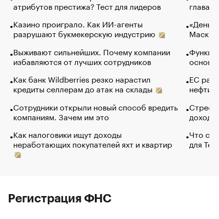
атрибутов престижа? Тест для лидеров
глава к
Казино проиграло. Как ИИ-агенты
«Деньги
разрушают букмекерскую индустрию
Маск в 
Выживают сильнейших. Почему компании
Функции
избавляются от лучших сотрудников
основ э
Как банк Wildberries резко нарастил
ЕС раз
кредиты селлерам до атак на склады
нефти —
Сотрудники открыли новый способ вредить
Стресс 
компаниям. Зачем им это
доходов
Как налоговики ищут доходы
Что обв
неработающих покупателей яхт и квартир
для Tel
Регистрация ФНС