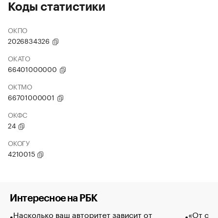
Коды статистики
ОКПО
2026834326
ОКАТО
66401000000
ОКТМО
66701000001
ОКФС
24
ОКОГУ
4210015
Интересное на РБК
Насколько ваш авторитет зависит от
«От спо