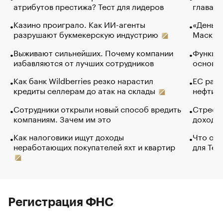
атрибутов престижа? Тест для лидеров
глава к
Казино проиграло. Как ИИ-агенты
«Деньги
разрушают букмекерскую индустрию
Маск в 
Выживают сильнейших. Почему компании
Функции
избавляются от лучших сотрудников
основ э
Как банк Wildberries резко нарастил
ЕС раз
кредиты селлерам до атак на склады
нефти —
Сотрудники открыли новый способ вредить
Стресс 
компаниям. Зачем им это
доходов
Как налоговики ищут доходы
Что обв
неработающих покупателей яхт и квартир
для Tel
Регистрация ФНС