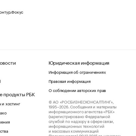
Контур.Фокус
овости
Юридическая информация
Информация об ограничениях
d
Правовая информация
О соблюдении авторских прав
е продукты РБК
© АО «РОСБИЗНЕСКОНСАЛТИНГ»,
 и хостинг
1995–2026.
Сообщения и материалы
информационного агентства «РБК»
лако
(зарегистрировано Федеральной
службой по надзору в сфере связи,
шения
информационных технологий
ства
и массовых коммуникаций
(Роскомнадзор) 09.12.2015 за номером