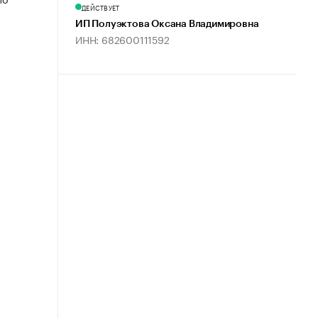
ДЕЙСТВУЕТ
ИП Полуэктова Оксана Владимировна
ИНН: 682600111592