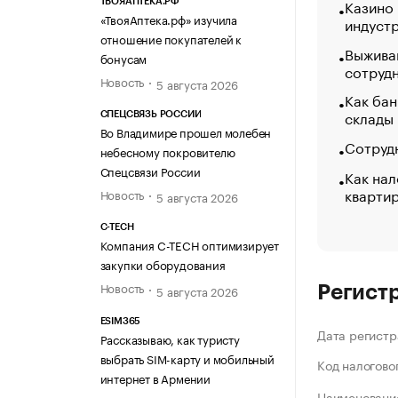
Казино
ТВОЯАПТЕКА.РФ
«ТвояАптека.рф» изучила
индуст
отношение покупателей к
Выжива
бонусам
сотруд
Новость
5 августа 2026
Как бан
склады
СПЕЦСВЯЗЬ РОССИИ
Во Владимире прошел молебен
Сотрудн
небесному покровителю
Спецсвязи России
Как нал
кварти
Новость
5 августа 2026
C-TECH
Компания C-TECH оптимизирует
закупки оборудования
Новость
5 августа 2026
Регист
ESIM365
Дата регистр
Рассказываю, как туристу
выбрать SIM-карту и мобильный
Код налогово
интернет в Армении
Наименование