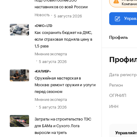
Компания
наставников со всей России
Новость
5 августа 2026
Управ
«OWC» LTD
Как сохранить бюджет на ДМС,
если страховая подняла цену в
Профиль
1,5 раза
Мнение эксперта
Профи
5 августа 2026
«КАЛИБР»
Дата регистр
Оружейная мастерская в
Регион
Москве: ремонт оружия и услуги
перед сезоном
ОГРНИП
Мнение эксперта
ИНН
5 августа 2026
Затраты на строительство ТЭС
для БАМа и Сухого Лога
выросли на треть
Управляйт