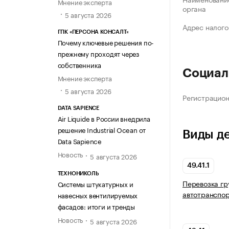
Мнение эксперта
органа
5 августа 2026
Адрес налого
ГПК «ПЕРСОНА КОНСАЛТ»
Почему ключевые решения по-
прежнему проходят через
собственника
Социал
Мнение эксперта
5 августа 2026
Регистрацио
DATA SAPIENCE
Air Liquide в России внедрила
решение Industrial Ocean от
Виды д
Data Sapience
Новость
5 августа 2026
49.41.1
ТЕХНОНИКОЛЬ
Перевозка гр
Системы штукатурных и
автотранспо
навесных вентилируемых
фасадов: итоги и тренды
Новость
5 августа 2026