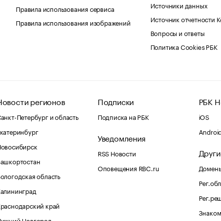
Источники данных
Правила использования сервиса
Источник отчетности 
Правила использования изображений
Вопросы и ответы
Политика Cookies РБК
Новости регионов
Подписки
РБК Н
анкт-Петербург и область
Подписка на РБК
iOS
катеринбург
Androi
Уведомления
Новосибирск
Други
RSS Новости
Башкортостан
Оповещения RBC.ru
Домены
ологодская область
Рег.об
Калининград
Рег.ре
раснодарский край
Знаком
Нижний Новгород