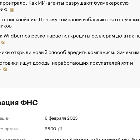
 проиграло. Как ИИ-агенты разрушают букмекерскую
рию
ют сильнейших. Почему компании избавляются от лучших
ников
к Wildberries резко нарастил кредиты селлерам до атак н
ики открыли новый способ вредить компаниям. Зачем им
оговики ищут доходы неработающих покупателей яхт и
р
рация ФНС
ации
6 февраля 2023
го органа
6800
 налогового
Управление Федеральной налоговой службы 