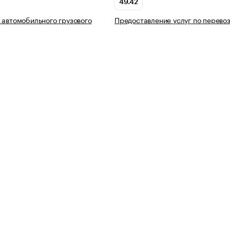
49.42
 автомобильного грузового
Предоставление услуг по перево