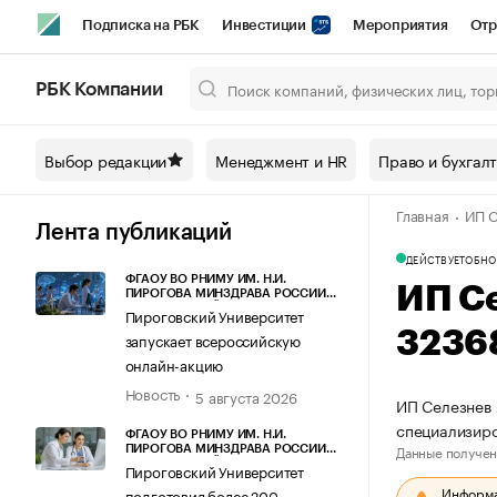
Подписка на РБК
Инвестиции
Мероприятия
Отр
Спорт
Школа управления РБК
РБК Образование
РБ
РБК Компании
Город
Стиль
Крипто
РБК Бизнес-среда
Дискусси
Выбор редакции
Менеджмент и HR
Право и бухгал
Спецпроекты СПб
Конференции СПб
Спецпроекты
Главная
ИП С
Технологии и медиа
Финансы
Рынок наличной валют
Лента публикаций
ДЕЙСТВУЕТ
ОБНО
ФГАОУ ВО РНИМУ ИМ. Н.И.
ИП С
ПИРОГОВА МИНЗДРАВА РОССИИ
(ПИРОГОВСКИЙ УНИВЕРСИТЕТ)
Пироговский Университет
3236
запускает всероссийскую
онлайн-акцию
Новость
5 августа 2026
ИП Селезнев 
специализир
ФГАОУ ВО РНИМУ ИМ. Н.И.
Данные получен
ПИРОГОВА МИНЗДРАВА РОССИИ
(ПИРОГОВСКИЙ УНИВЕРСИТЕТ)
Пироговский Университет
Информац
подготовил более 200