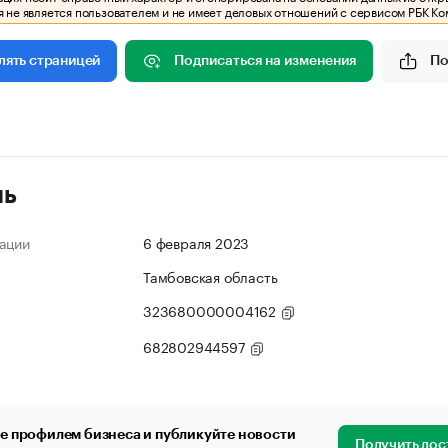
 не является пользователем и не имеет деловых отношений с сервисом РБК Ко
Подписаться на изменения
По
лять страницей
ль
ации
6 февраля 2023
Тамбовская область
323680000004162
682802944597
е профилем бизнеса и публикуйте новости
Получить дос