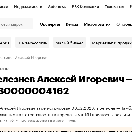
асли
Недвижимость
Autonews
РБК Компании
Телеканал
Р
К Курсы
РБК Life
Тренды
Визионеры
Национальные проекты
Эксперты
Кейсы
Мероприятия
О прое
онный клуб
Исследования
Кредитные рейтинги
Франшизы
Г
терия
IT и технологии
Малый бизнес
Маркетинг и прода
Проверка контрагентов
Политика
Экономика
Бизнес
елезнев Алексей Игоревич
ы
ВЛЕНО
елезнев Алексей Игоревич 
80000004162
Алексей Игоревич зарегистрирован 06.02.2023, в регионе — Тамбо
ованными автотранспортными средствами. ИП присвоены реквиз
ы из публичных государственных источников.
ия носит справочный характер и сгенерирована на основании данных из откр