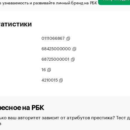
 узнаваемость и развивайте личный бренд на РБК
татистики
0111066867
68425000000
68725000001
16
4210015
есное на РБК
ко ваш авторитет зависит от атрибутов престижа? Тест д
в