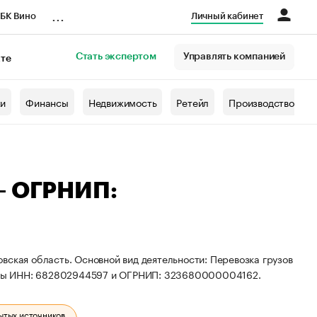
...
БК Вино
Личный кабинет
Стать экспертом
Управлять компанией
кте
азета
жи
Финансы
Недвижимость
Ретейл
Производство
— ОГРНИП:
вская область. Основной вид деятельности: Перевозка грузов
иты ИНН: 682802944597 и ОГРНИП: 323680000004162.
ытых источников.