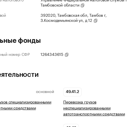
Тамбовской области
вой
392020, Тамбовская обл, Тамбов г,
З.Космодемьянской ул, д 12
ьные фонды
нный номер СФР
1264343615
еятельности
49.41.2
ОСНОВНОЙ
узов специализированными
Перевозка грузов
ртными средствами
неспециализированными
автотранспортными средствами