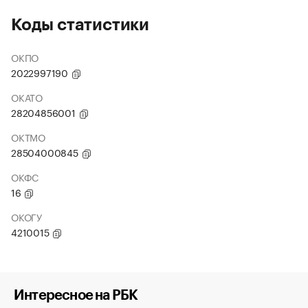
Коды статистики
ОКПО
2022997190
ОКАТО
28204856001
ОКТМО
28504000845
ОКФС
16
ОКОГУ
4210015
Интересное на РБК