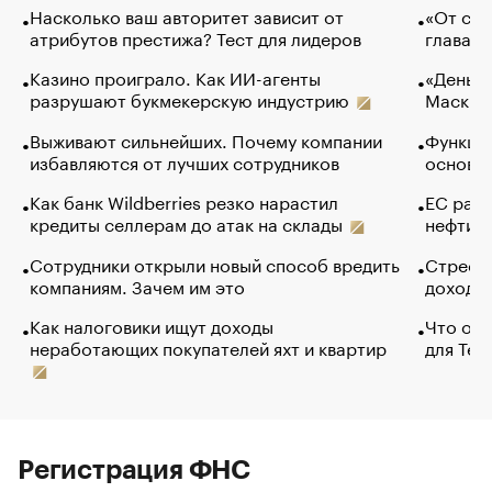
Насколько ваш авторитет зависит от
«От спо
атрибутов престижа? Тест для лидеров
глава к
Казино проиграло. Как ИИ-агенты
«Деньги
разрушают букмекерскую индустрию
Маск в 
Выживают сильнейших. Почему компании
Функции
избавляются от лучших сотрудников
основ э
Как банк Wildberries резко нарастил
ЕС раз
кредиты селлерам до атак на склады
нефти —
Сотрудники открыли новый способ вредить
Стресс 
компаниям. Зачем им это
доходов
Как налоговики ищут доходы
Что обв
неработающих покупателей яхт и квартир
для Tel
Регистрация ФНС