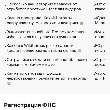
Насколько ваш авторитет зависит от
«От спо
атрибутов престижа? Тест для лидеров
глава к
Казино проиграло. Как ИИ-агенты
«Деньги
разрушают букмекерскую индустрию
Маск в 
Выживают сильнейших. Почему компании
Функции
избавляются от лучших сотрудников
основ э
Как банк Wildberries резко нарастил
ЕС раз
кредиты селлерам до атак на склады
нефти —
Сотрудники открыли новый способ вредить
Стресс 
компаниям. Зачем им это
доходов
Как налоговики ищут доходы
Что обв
неработающих покупателей яхт и квартир
для Tel
Регистрация ФНС