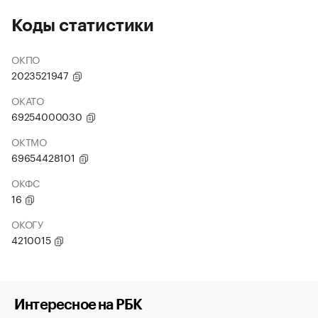
Коды статистики
ОКПО
2023521947
ОКАТО
69254000030
ОКТМО
69654428101
ОКФС
16
ОКОГУ
4210015
Интересное на РБК