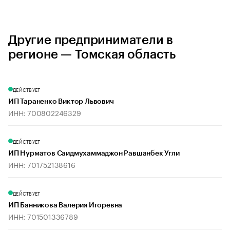
Другие предприниматели в
регионе — Томская область
ДЕЙСТВУЕТ
ИП Тараненко Виктор Львович
ИНН: 700802246329
ДЕЙСТВУЕТ
ИП Нурматов Саидмухаммаджон Равшанбек Угли
ИНН: 701752138616
ДЕЙСТВУЕТ
ИП Банникова Валерия Игоревна
ИНН: 701501336789