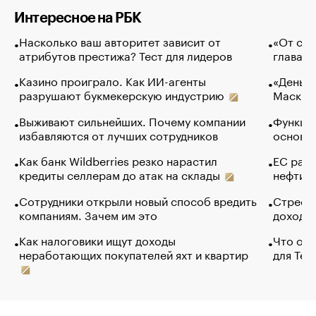
Интересное на РБК
Насколько ваш авторитет зависит от
«От спо
атрибутов престижа? Тест для лидеров
глава к
Казино проиграло. Как ИИ-агенты
«Деньги
разрушают букмекерскую индустрию
Маск в 
Выживают сильнейших. Почему компании
Функции
избавляются от лучших сотрудников
основ э
Как банк Wildberries резко нарастил
ЕС раз
кредиты селлерам до атак на склады
нефти —
Сотрудники открыли новый способ вредить
Стресс 
компаниям. Зачем им это
доходов
Как налоговики ищут доходы
Что обв
неработающих покупателей яхт и квартир
для Tel