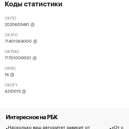
Коды статистики
ОКПО
2020605481
ОКАТО
71401364000
ОКТМО
71701000001
ОКФС
16
ОКОГУ
4210015
Интересное на РБК
Насколько ваш авторитет зависит от
«От спо