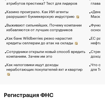
атрибутов престижа? Тест для лидеров
глава к
Казино проиграло. Как ИИ-агенты
«Деньги
разрушают букмекерскую индустрию
Маск в 
Выживают сильнейших. Почему компании
Функции
избавляются от лучших сотрудников
основ э
Как банк Wildberries резко нарастил
ЕС раз
кредиты селлерам до атак на склады
нефти —
Сотрудники открыли новый способ вредить
Стресс 
компаниям. Зачем им это
доходов
Как налоговики ищут доходы
Что обв
неработающих покупателей яхт и квартир
для Tel
Регистрация ФНС