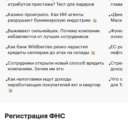
атрибутов престижа? Тест для лидеров
глава к
Казино проиграло. Как ИИ-агенты
«Деньги
разрушают букмекерскую индустрию
Маск в 
Выживают сильнейших. Почему компании
Функции
избавляются от лучших сотрудников
основ э
Как банк Wildberries резко нарастил
ЕС раз
кредиты селлерам до атак на склады
нефти —
Сотрудники открыли новый способ вредить
Стресс 
компаниям. Зачем им это
доходов
Как налоговики ищут доходы
Что обв
неработающих покупателей яхт и квартир
для Tel
Регистрация ФНС