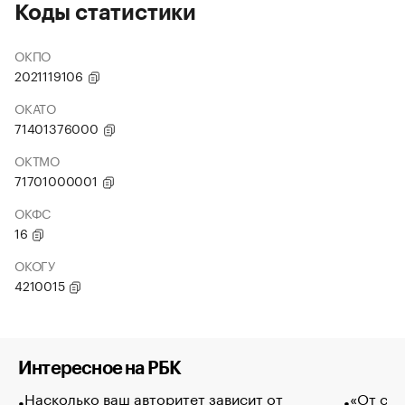
Коды статистики
ОКПО
2021119106
ОКАТО
71401376000
ОКТМО
71701000001
ОКФС
16
ОКОГУ
4210015
Интересное на РБК
Насколько ваш авторитет зависит от
«От спо