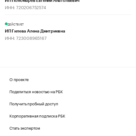
ИП Пономарев Евгений Анатольевич
ИНН: 720206752574
ДЕЙСТВУЕТ
ИП Гилева Алена Дмитриевна
ИНН: 723008965167
О проекте
Поделиться новостью на РБК
Получить пробный доступ
Корпоративная подписка РБК
Стать экспертом