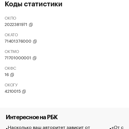
Коды статистики
ОКПО
2022381971
ОКАТО
71401376000
ОКТМО
71701000001
ОКФС
16
ОКОГУ
4210015
Интересное на РБК
Насколько ваш авторитет зависит от
«От спо