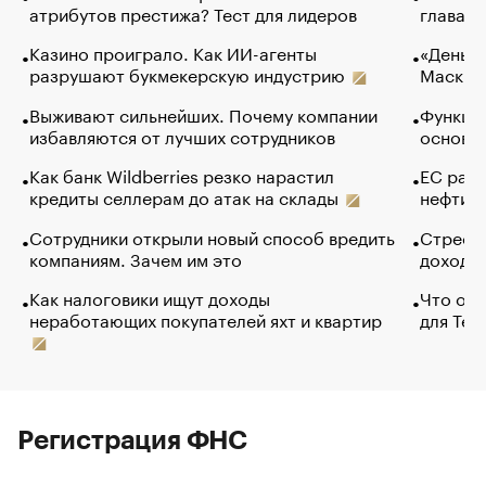
атрибутов престижа? Тест для лидеров
глава к
Казино проиграло. Как ИИ-агенты
«Деньги
разрушают букмекерскую индустрию
Маск в 
Выживают сильнейших. Почему компании
Функции
избавляются от лучших сотрудников
основ э
Как банк Wildberries резко нарастил
ЕС раз
кредиты селлерам до атак на склады
нефти —
Сотрудники открыли новый способ вредить
Стресс 
компаниям. Зачем им это
доходов
Как налоговики ищут доходы
Что обв
неработающих покупателей яхт и квартир
для Tel
Регистрация ФНС