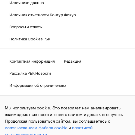
Источники данных
Источник отчетности Контур.Фокус
Вопросы и ответы
Политика Cookies РБК
Контактная информация
Редакция
Рассылка РБК Новости
Информация об ограничениях
Правовая информация
О соблюдении авторских прав
Мы используем cookie. Это позволяет нам анализировать
© АО «РОСБИЗНЕСКОНСАЛТИНГ»,
1995–2026.
Сообщения
и материалы информационного агентства «РБК»
взаимодействие посетителей с сайтом и делать его лучше.
(зарегистрировано Федеральной службой по надзору в сфере
Продолжая пользоваться сайтом, вы соглашаетесь с
связи, информационных технологий и массовых
использованием файлов cookie
и
политикой
коммуникаций (Роскомнадзор) 09.12.2015 за номером ИА
№ФС77-63848) сопровождаются пометкой «РБК». Отдельные
конфиденциальности
.