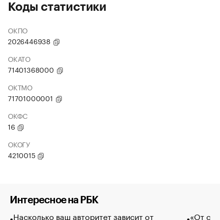
Коды статистики
ОКПО
2026446938
ОКАТО
71401368000
ОКТМО
71701000001
ОКФС
16
ОКОГУ
4210015
Интересное на РБК
Насколько ваш авторитет зависит от
«От спо