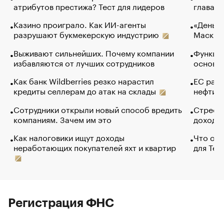
атрибутов престижа? Тест для лидеров
глава к
Казино проиграло. Как ИИ-агенты
«Деньги
разрушают букмекерскую индустрию
Маск в 
Выживают сильнейших. Почему компании
Функции
избавляются от лучших сотрудников
основ э
Как банк Wildberries резко нарастил
ЕС раз
кредиты селлерам до атак на склады
нефти —
Сотрудники открыли новый способ вредить
Стресс 
компаниям. Зачем им это
доходов
Как налоговики ищут доходы
Что обв
неработающих покупателей яхт и квартир
для Tel
Регистрация ФНС