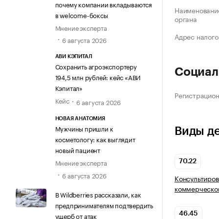
почему компании вкладываются
Наименование
в welcome-боксы
органа
Мнение эксперта
Адрес налого
6 августа 2026
АВИ КЭПИТАЛ
Сохранить агроэкспортеру
Социал
194,5 млн рублей: кейс «АВИ
Кэпитал»
Регистрацио
Кейс
6 августа 2026
НОВАЯ АНАТОМИЯ
Мужчины пришли к
Виды д
косметологу: как выглядит
новый пациент
Мнение эксперта
70.22
6 августа 2026
Консультиров
коммерческой
В Wildberries рассказали, как
предпринимателям подтвердить
46.45
ущерб от атак