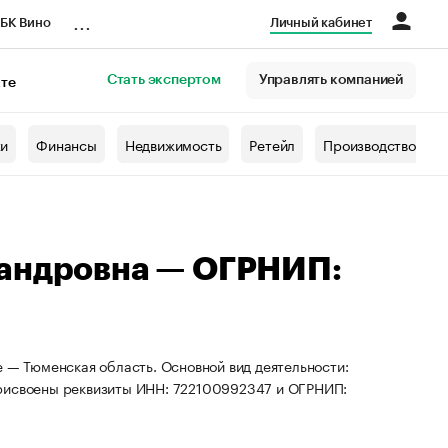
...
БК Вино
Личный кабинет
Стать экспертом
Управлять компанией
кте
азета
жи
Финансы
Недвижимость
Ретейл
Производство
сандровна — ОГРНИП:
е — Тюменская область. Основной вид деятельности:
присвоены реквизиты ИНН: 722100992347 и ОГРНИП: