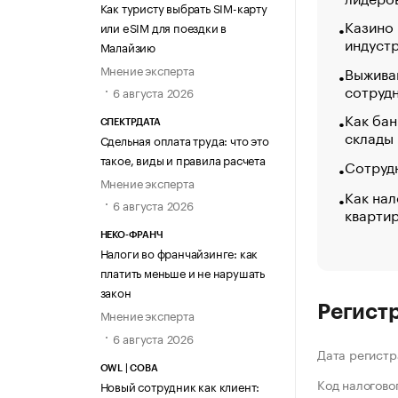
Как туристу выбрать SIM-карту
Казино
или eSIM для поездки в
индуст
Малайзию
Мнение эксперта
Выжива
сотруд
6 августа 2026
Как бан
СПЕКТРДАТА
склады
Сдельная оплата труда: что это
такое, виды и правила расчета
Сотрудн
Мнение эксперта
Как нал
6 августа 2026
кварти
НЕКО-ФРАНЧ
Налоги во франчайзинге: как
платить меньше и не нарушать
закон
Регист
Мнение эксперта
6 августа 2026
Дата регистр
OWL | СОВА
Код налогово
Новый сотрудник как клиент: