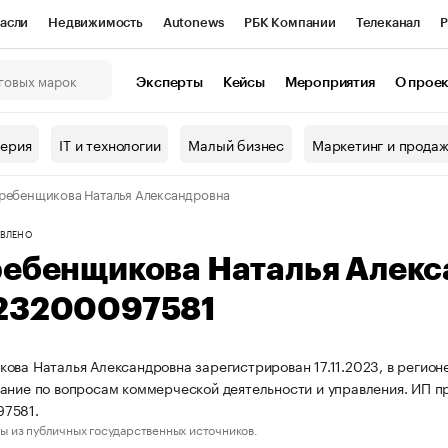
асли
Недвижимость
Autonews
РБК Компании
Телеканал
Р
К Курсы
РБК Life
Тренды
Визионеры
Национальные проекты
Эксперты
Кейсы
Мероприятия
О прое
онный клуб
Исследования
Кредитные рейтинги
Франшизы
Г
терия
IT и технологии
Малый бизнес
Маркетинг и прода
Проверка контрагентов
Политика
Экономика
Бизнес
ребенщикова Наталья Александровна
ы
ВЛЕНО
ребенщикова Наталья Алек
23200097581
ова Наталья Александровна зарегистрирован 17.11.2023, в регион
ание по вопросам коммерческой деятельности и управления. ИП 
7581.
ы из публичных государственных источников.