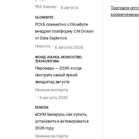
РБК Бизнес
6 августа
Торговля оп
косметическ
GLOWBYTE
РСХБ совместно с GlowByte
внедрил платформу CM Ocean
от Data Sapience
Новость
6 августа 2026
ФОНД «НАУКА. ИСКУССТВО.
ТЕХНОЛОГИИ»
Персеиды — 2026: когда
смотреть самый яркий
звездопад августа
Мнение эксперта
6 августа 2026
EXNODE
еСИМ Беларусь: как купить,
установить и активировать в
2026 году
Мнение эксперта