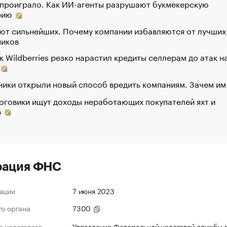
 проиграло. Как ИИ-агенты разрушают букмекерскую
рию
ют сильнейших. Почему компании избавляются от лучших
ников
к Wildberries резко нарастил кредиты селлерам до атак н
ики открыли новый способ вредить компаниям. Зачем им
оговики ищут доходы неработающих покупателей яхт и
р
рация ФНС
ации
7 июня 2023
го органа
7300
 налогового
Управление Федеральной налоговой службы 