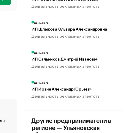
Деятельность рекламных агентств
ДЕЙСТВУЕТ
ИП Шлыкова Эльвира Александровна
Деятельность рекламных агентств
ДЕЙСТВУЕТ
ИП Сальников Дмитрий Иванович
Деятельность рекламных агентств
ДЕЙСТВУЕТ
ИП Ирзин Александр Юрьевич
Деятельность рекламных агентств
ля
«От спорта тело стареет иначе». Как живет глава ко
Другие предприниматели в
создавшей GTA
регионе — Ульяновская