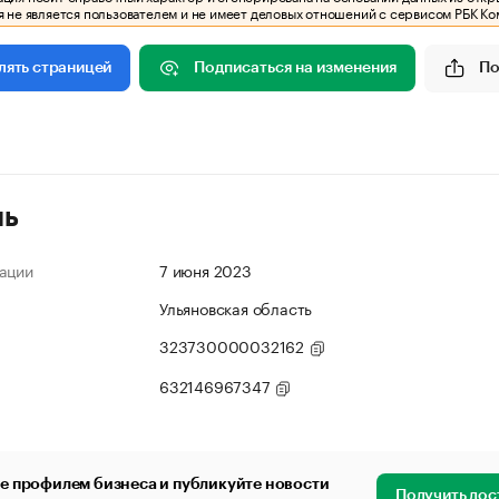
 не является пользователем и не имеет деловых отношений с сервисом РБК Ко
Подписаться на изменения
По
лять страницей
ль
ации
7 июня 2023
Ульяновская область
323730000032162
632146967347
е профилем бизнеса и публикуйте новости
Получить дос