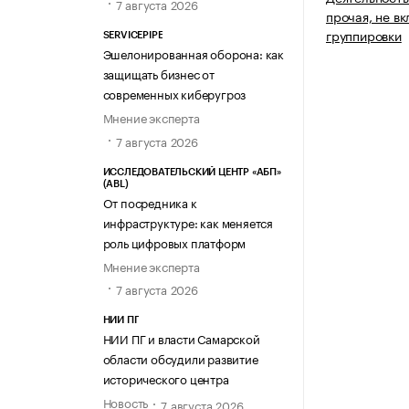
7 августа 2026
прочая, не в
группировки
SERVICEPIPE
Эшелонированная оборона: как
защищать бизнес от
современных киберугроз
Мнение эксперта
7 августа 2026
ИССЛЕДОВАТЕЛЬСКИЙ ЦЕНТР «АБП»
(ABL)
От посредника к
инфраструктуре: как меняется
роль цифровых платформ
Мнение эксперта
7 августа 2026
НИИ ПГ
НИИ ПГ и власти Самарской
области обсудили развитие
исторического центра
Новость
7 августа 2026