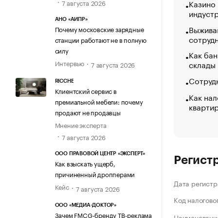
Казино
7 августа 2026
индуст
АНО «АИПР»
Выжива
Почему московские зарядные
сотруд
станции работают не в полную
силу
Как бан
Интервью
склады
7 августа 2026
Сотрудн
RICCHE
Клиентский сервис в
Как нал
премиальной мебели: почему
кварти
продают не продавцы
Мнение эксперта
7 августа 2026
ООО ПРАВОВОЙ ЦЕНТР «ЭКСПЕРТ»
Регист
Как взыскать ущерб,
причиненный дропперами
Дата регистр
Кейс
7 августа 2026
Код налогово
ООО «МЕДИА-ДОКТОР»
Зачем FMCG-бренду ТВ-реклама
Наименование