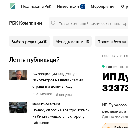
Подписка на РБК
Инвестиции
Мероприятия
Отр
Спорт
Школа управления РБК
РБК Образование
РБ
РБК Компании
Город
Стиль
Крипто
РБК Бизнес-среда
Дискусси
Выбор редакции
Менеджмент и HR
Право и бухгал
Спецпроекты СПб
Конференции СПб
Спецпроекты
Главная
ИП Д
Технологии и медиа
Финансы
Рынок наличной валют
Лента публикаций
ДЕЙСТВУЕТ
ОБНО
В Ассоциации владельцев
ИП Д
кинотеатров назвали «самый
страшный день» в году
3237
РБК Бизнес
8 августа
ИП Дурасова 
RUSSIFICATION.RU
Почему спрос на электромобили
рекламных а
из Китая смещается в сторону
Данные получен
гибридов
Информац