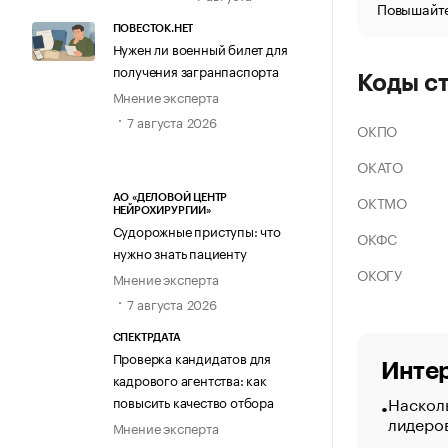
Повышайте
ПОВЕСТОК.НЕТ
Нужен ли военный билет для
получения загранпаспорта
Коды с
Мнение эксперта
7 августа 2026
ОКПО
ОКАТО
ОКТМО
АО «ДЕЛОВОЙ ЦЕНТР
НЕЙРОХИРУРГИИ»
Судорожные приступы: что
ОКФС
нужно знать пациенту
ОКОГУ
Мнение эксперта
7 августа 2026
СПЕКТРДАТА
Проверка кандидатов для
Интер
кадрового агентства: как
Насколь
повысить качество отбора
лидеро
Мнение эксперта