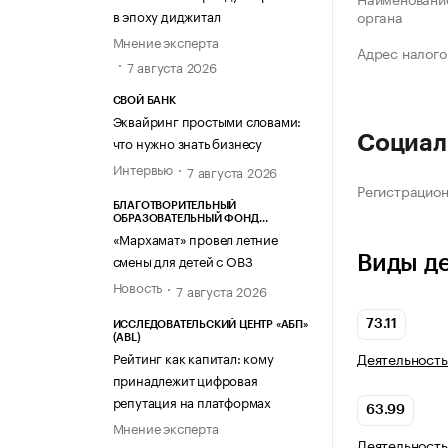
в эпоху диджитал
органа
Мнение эксперта
Адрес налого
7 августа 2026
СВОЙ БАНК
Эквайринг простыми словами:
Социал
что нужно знать бизнесу
Интервью
7 августа 2026
Регистрацио
БЛАГОТВОРИТЕЛЬНЫЙ
ОБРАЗОВАТЕЛЬНЫЙ ФОНД
«МАРХАМАТ»
«Мархамат» провел летние
смены для детей с ОВЗ
Виды д
Новость
7 августа 2026
73.11
ИССЛЕДОВАТЕЛЬСКИЙ ЦЕНТР «АБП»
(ABL)
Рейтинг как капитал: кому
Деятельность
принадлежит цифровая
репутация на платформах
63.99
Мнение эксперта
Деятельност