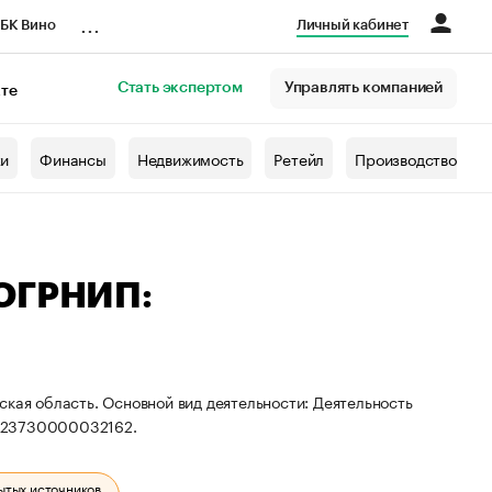
...
БК Вино
Личный кабинет
Стать экспертом
Управлять компанией
кте
азета
жи
Финансы
Недвижимость
Ретейл
Производство
 ОГРНИП:
ская область. Основной вид деятельности: Деятельность
 323730000032162.
ытых источников.