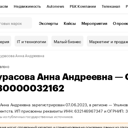
асли
Недвижимость
Autonews
РБК Компании
Телеканал
Р
К Курсы
РБК Life
Тренды
Визионеры
Национальные проекты
Эксперты
Кейсы
Мероприятия
О прое
онный клуб
Исследования
Кредитные рейтинги
Франшизы
Г
терия
IT и технологии
Малый бизнес
Маркетинг и прода
Проверка контрагентов
Политика
Экономика
Бизнес
урасова Анна Андреевна
ы
ВЛЕНО
урасова Анна Андреевна —
30000032162
Анна Андреевна зарегистрирован 07.06.2023, в регионе — Ульянов
гентств. ИП присвоены реквизиты ИНН: 632146967347 и ОГРНИП:
ы из публичных государственных источников.
ия носит справочный характер и сгенерирована на основании данных из откр