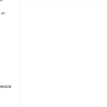
 ул.
гентств