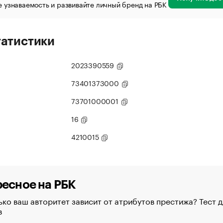
 узнаваемость и развивайте личный бренд на РБК
татистики
2023390559
73401373000
73701000001
16
4210015
есное на РБК
ко ваш авторитет зависит от атрибутов престижа? Тест д
в