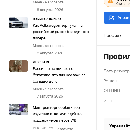
Мнение эксперта
Компания
8 августа 2026
Управ
RUSSIFICATION.RU
Как Volkswagen вернулся на
российский рынок без единого
Профиль
дилера
Мнение эксперта
8 августа 2026
Профи
VESPERFIN
Россияне не мечтают о
Дата регистр
богатстве: что для нас важнее
Регион
больших денег
Мнение эксперта
ОГРНИП
7 августа 2026
ИНН
Минпромторг сообщил об
изучении властями идей по
поддержке селлеров WB
Управляйт
РБК Бизнес
7 августа