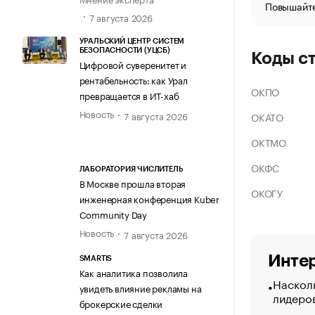
Повышайте
7 августа 2026
УРАЛЬСКИЙ ЦЕНТР СИСТЕМ
БЕЗОПАСНОСТИ (УЦСБ)
Коды с
Цифровой суверенитет и
рентабельность: как Урал
ОКПО
превращается в ИТ-хаб
Новость
7 августа 2026
ОКАТО
ОКТМО
ОКФС
ЛАБОРАТОРИЯ ЧИСЛИТЕЛЬ
В Москве прошла вторая
ОКОГУ
инженерная конференция Kuber
Community Day
Новость
7 августа 2026
Интер
SMARTIS
Как аналитика позволила
Насколь
увидеть влияние рекламы на
лидеро
брокерские сделки