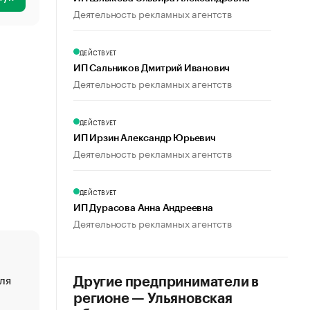
Деятельность рекламных агентств
ДЕЙСТВУЕТ
ИП Сальников Дмитрий Иванович
Деятельность рекламных агентств
ДЕЙСТВУЕТ
ИП Ирзин Александр Юрьевич
Деятельность рекламных агентств
ДЕЙСТВУЕТ
ИП Дурасова Анна Андреевна
Деятельность рекламных агентств
ля
«От спорта тело стареет иначе». Как живет глава ко
Другие предприниматели в
создавшей GTA
регионе — Ульяновская