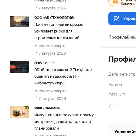
Компания
7 августа 2026
ООО «АБ «ТЕХНОЛОГИЯ»
Управ
Почему топливный кризис
усиливает риски для
строительных компаний
Профиль
Виды
Мнение эксперта
7 августа 2026
Профи
SERVICEPIPE
DDoS-атаки свыше 2 Тбит/с: как
Дата регистр
оценить надежность ИТ-
инфраструктуры
Регион
Мнение эксперта
ОГРНИП
7 августа 2026
ИНН
МФК «САММИТ»
Импульсивные покупки: почему
мы тратим деньги на то, что не
планировали
Управляйт
Мнение эксперта