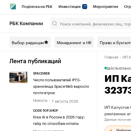
Подписка на РБК
Инвестиции
Мероприятия
Отр
Спорт
Школа управления РБК
РБК Образование
РБ
РБК Компании
Город
Стиль
Крипто
РБК Бизнес-среда
Дискусси
Выбор редакции
Менеджмент и HR
Право и бухгал
Спецпроекты СПб
Конференции СПб
Спецпроекты
Главная
ИП К
Технологии и медиа
Финансы
Рынок наличной валют
Лента публикаций
ДЕЙСТВУЕТ
ОБНО
SPACEWEB
ИП К
Число пользователей IPFS-
хранилища SpaceWeb выросло
3237
почти втрое
Новость
7 августа 2026
ИП Калустов 
CODE-TOP.SHOP
рекламных а
Krea AI в России в 2026 году:
Данные получен
гайд по способам оплаты
Информац
Мнение эксперта