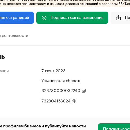
 не является пользователем и не имеет деловых отношений с сервисом РБК Ко
Подписаться на изменения
По
лять страницей
 деятельности
ль
ации
7 июня 2023
Ульяновская область
323730000032240
732804158624
е профилем бизнеса и публикуйте новости
Получить дос