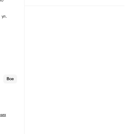
 ул.
Все
них