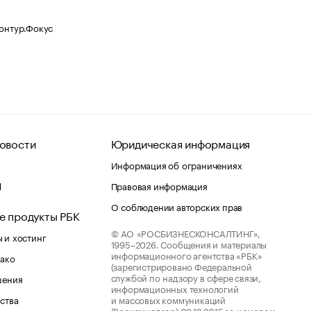
Контур.Фокус
овости
Юридическая информация
Информация об ограничениях
d
Правовая информация
О соблюдении авторских прав
е продукты РБК
© АО «РОСБИЗНЕСКОНСАЛТИНГ»,
 и хостинг
1995–2026.
Сообщения и материалы
информационного агентства «РБК»
лако
(зарегистрировано Федеральной
службой по надзору в сфере связи,
шения
информационных технологий
ства
и массовых коммуникаций
(Роскомнадзор) 09.12.2015 за номером