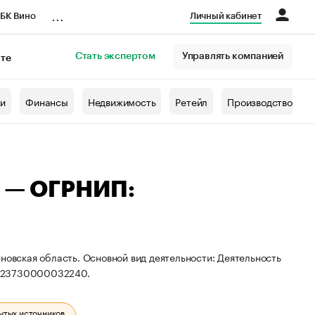
...
БК Вино
Личный кабинет
Стать экспертом
Управлять компанией
кте
азета
жи
Финансы
Недвижимость
Ретейл
Производство
ч — ОГРНИП:
новская область. Основной вид деятельности: Деятельность
 323730000032240.
ытых источников.