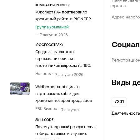
органа
КОМПАНИЯ PIONEER
«Эксперт РА» подтвердило
Адрес налого
кредитный рейтинг PIONEER
Группа компаний
7 августа 2026
Социал
«РОСГОССТРАХ»
Средняя выплата по
страхованию жизни
Регистрацио
ипотечников выросла на 19%
Новость
7 августа 2026
Виды д
Wildberries сообщила о
партнерских хабах для
хранения товаров продавцов
73.11
РБК Бизнес
7 августа
Деятельность
SKILLCODE
Почему кадровый резерв нельзя
собирать только из лучших
сотрудников