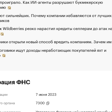
 проиграло. Как ИИ-агенты разрушают букмекерскую
рию
ют сильнейших. Почему компании избавляются от лучших
ников
к Wildberries резко нарастил кредиты селлерам до атак н
ики открыли новый способ вредить компаниям. Зачем им
оговики ищут доходы неработающих покупателей яхт и
р
рация ФНС
ации
7 июня 2023
го органа
7300
 налогового
Управление Федеральной налоговой службы 