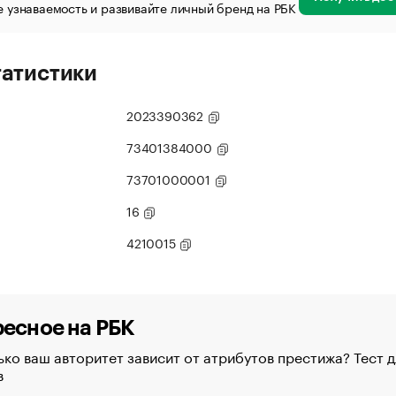
 узнаваемость и развивайте личный бренд на РБК
татистики
2023390362
73401384000
73701000001
16
4210015
есное на РБК
ко ваш авторитет зависит от атрибутов престижа? Тест д
в