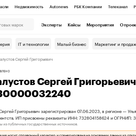
асли
Недвижимость
Autonews
РБК Компании
Телеканал
Р
К Курсы
РБК Life
Тренды
Визионеры
Национальные проекты
Эксперты
Кейсы
Мероприятия
О прое
онный клуб
Исследования
Кредитные рейтинги
Франшизы
Г
терия
IT и технологии
Малый бизнес
Маркетинг и прода
Проверка контрагентов
Политика
Экономика
Бизнес
алустов Сергей Григорьевич
ы
ВЛЕНО
алустов Сергей Григорьеви
30000032240
Сергей Григорьевич зарегистрирован 07.06.2023, в регионе — Улья
гентств. ИП присвоены реквизиты ИНН: 732804158624 и ОГРНИП:
ы из публичных государственных источников.
ия носит справочный характер и сгенерирована на основании данных из откр