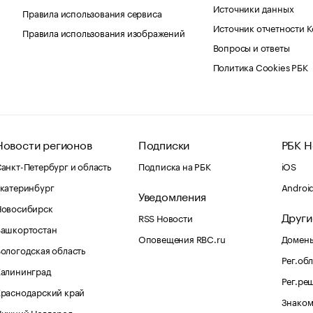
Источники данных
Правила использования сервиса
Источник отчетности 
Правила использования изображений
Вопросы и ответы
Политика Cookies РБК
Новости регионов
Подписки
РБК Н
анкт-Петербург и область
Подписка на РБК
iOS
катеринбург
Androi
Уведомления
Новосибирск
Други
RSS Новости
Башкортостан
Оповещения RBC.ru
Домены
ологодская область
Рег.об
Калининград
Рег.ре
раснодарский край
Знаком
Нижний Новгород