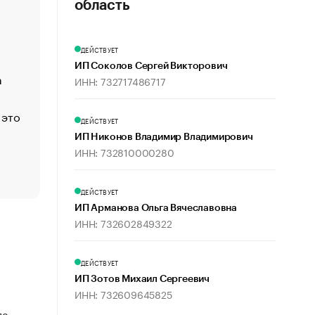
«Деньги будут не нужны»: что рассказал Маск в инт
область
Economist
Функции менеджмента: пять ключевых основ эффект
ДЕЙСТВУЕТ
управления
ИП Соколов Сергей Викторович
а
ЕС разрешил конфискацию российской нефти — чем
ИНН: 732717486717
Москва
 это
Стресс обеспеченных людей: почему рост доходов 
ДЕЙСТВУЕТ
счастья
ИП Никонов Владимир Владимирович
Что обвинения против Павла Дурова значат для Tele
ИНН: 732810000280
пользователей
ДЕЙСТВУЕТ
ИП Арманова Ольга Вячеславовна
ИНН: 732602849322
ДЕЙСТВУЕТ
ИП Зотов Михаил Сергеевич
ИНН: 732609645825
по