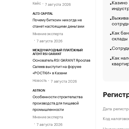
Казино
Кейс
7 августа 2026
индуст
ALT3 CAPITAL
Выжива
Почему биткоин никогда не
сотруд
станет настоящими деньгами
Как бан
Мнение эксперта
склады
7 августа 2026
Сотрудн
МЕЖДУНАРОДНЫЙ ПЛАТЁЖНЫЙ
АГЕНТ RSI GARANT
Как нал
Основатель RSI GARANT Ярослав
кварти
Салеев выступит на форуме
«РОСТКИ» в Казани
Новость
7 августа 2026
ASTRON
Регист
Особенности строительства
производств для пищевой
Дата регистр
промышленности
Мнение эксперта
Код налогово
7 августа 2026
Наименование