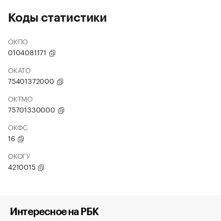
Коды статистики
ОКПО
0104081171
ОКАТО
75401372000
ОКТМО
75701330000
ОКФС
16
ОКОГУ
4210015
Интересное на РБК