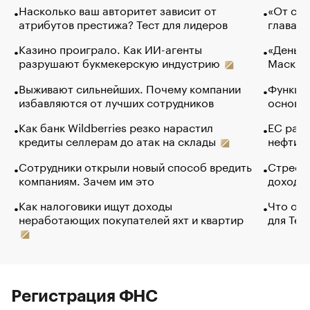
Насколько ваш авторитет зависит от
«От спо
атрибутов престижа? Тест для лидеров
глава к
Казино проиграло. Как ИИ-агенты
«Деньги
разрушают букмекерскую индустрию
Маск в 
Выживают сильнейших. Почему компании
Функции
избавляются от лучших сотрудников
основ э
Как банк Wildberries резко нарастил
ЕС раз
кредиты селлерам до атак на склады
нефти —
Сотрудники открыли новый способ вредить
Стресс 
компаниям. Зачем им это
доходов
Как налоговики ищут доходы
Что обв
неработающих покупателей яхт и квартир
для Tel
Регистрация ФНС